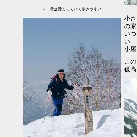
▲
雪は締まっていて歩きやすい
小さ
の家
いつ
い。
小屋
この
孤高