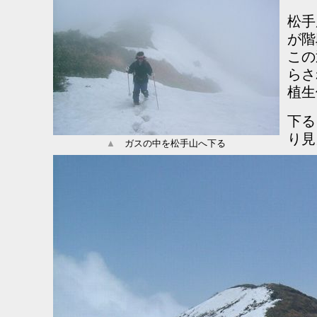
松手
が階
この
らさ
植生
下る
り見
▲
ガスの中を松手山へ下る