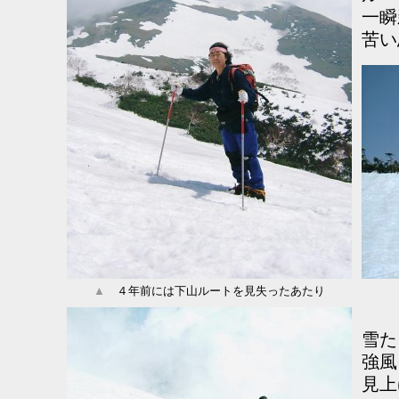
一瞬
苦い
▲
４年前には下山ルートを見失ったあたり
雪た
強風
見上