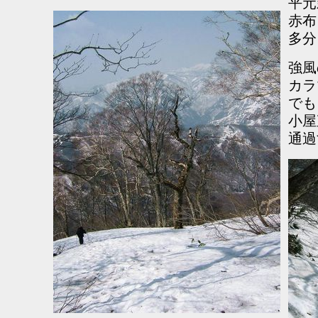
平元
赤布
多分
強風
カラ
でも
小屋
通過