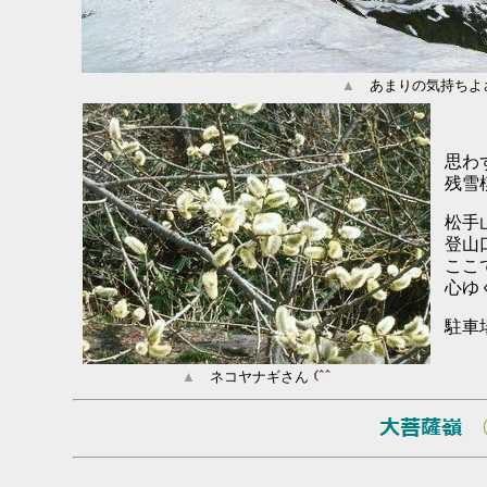
▲
あまりの気持ちよ
思わ
残雪
松手
登山
ここ
心ゆ
駐車
▲
ネコヤナギさん