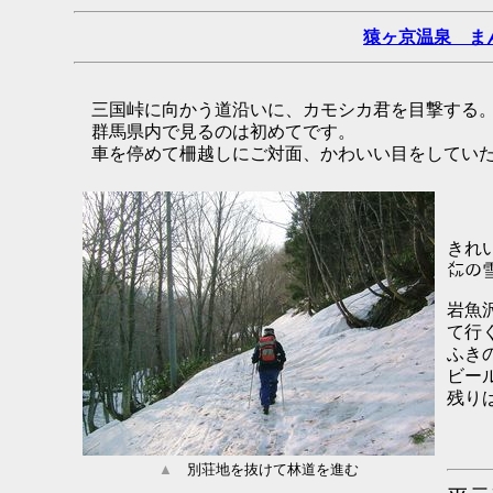
猿ヶ京温泉 ま
三国峠に向かう道沿いに、カモシカ君を目撃する
群馬県内で見るのは初めてです。
車を停めて柵越しにご対面、かわいい目をしてい
きれ
㍍の
岩魚
て行
ふき
ビー
残り
▲
別荘地を抜けて林道を進む