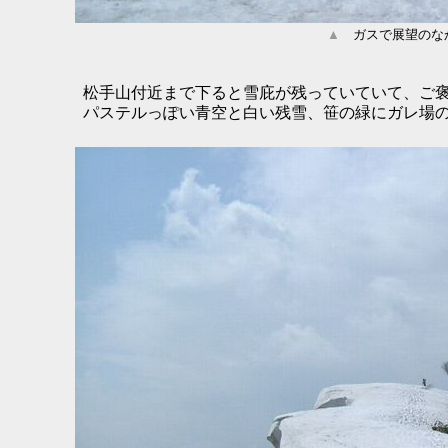
▲
ガスで展望のな
松手山付近まで下ると雪庇が残っていていて、ご褒
パステルっぽい青空と白い残雪、笹の緑にガレ場の