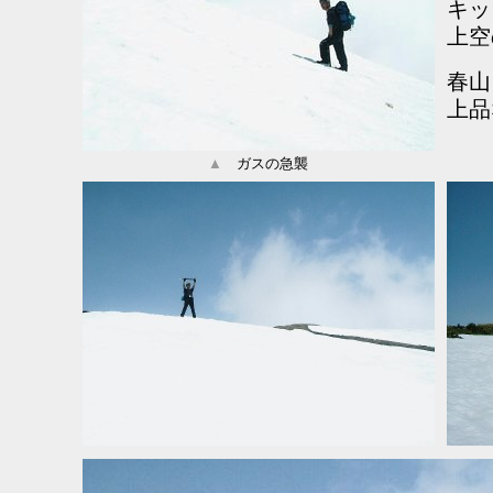
キッ
上空
春山
上品
▲
ガスの急襲