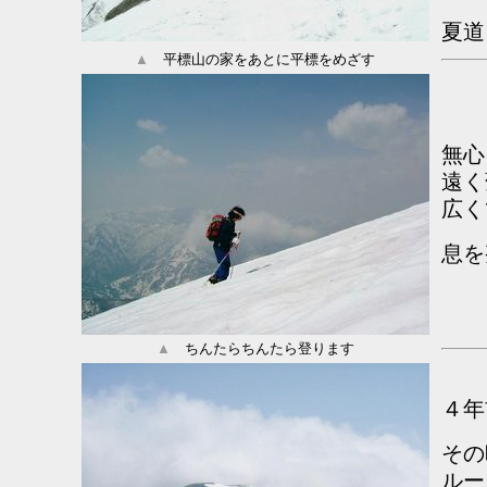
夏道
▲
平標山の家をあとに平標をめざす
無心
遠く
広く
息を
▲
ちんたらちんたら登ります
４年
その
ルー