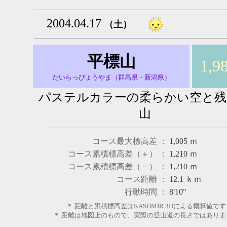
2004.04.17
（土）
平標山
1,9
たいらっぴょうやま（群馬県・新潟県）
パステルカラーの柔らかい空と残
山
コース最大標高差 ：
1,005
ｍ
コース累積標高差（＋） ：
1,210
ｍ
コース累積標高差（－） ：
1,210
ｍ
コース距離 ：
12.1
ｋｍ
行動時間 ：
8'10"
＊ 距離と累積標高差はKASHMIR 3Dによる概算値です
＊ 距離は地図上のもので、実際の登山道の長さではありま