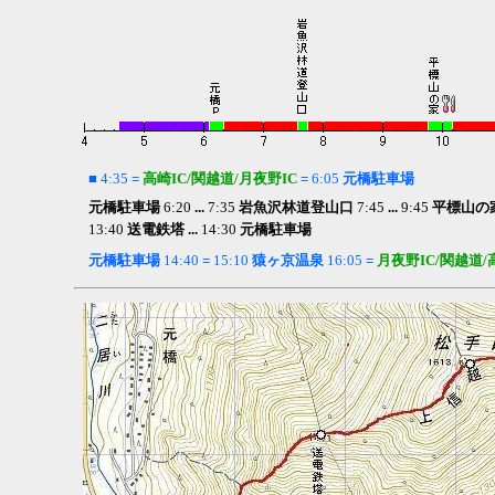
■
4:35
=
高崎IC/関越道/月夜野IC
=
6:05
元橋駐車場
元橋駐車場
6:20
...
7:35
岩魚沢林道登山口
7:45
...
9:45
平標山の家
13:40
送電鉄塔 ...
14:30
元橋駐車場
元橋駐車場
14:40
=
15:10
猿ヶ京温泉
16:05
=
月夜野IC/関越道/