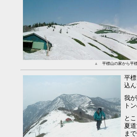
▲
平標山の家から平標
平標
込ん
我が
トン
とこ
夏道
まで