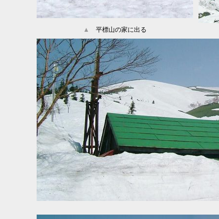
▲
平標山の家に出る