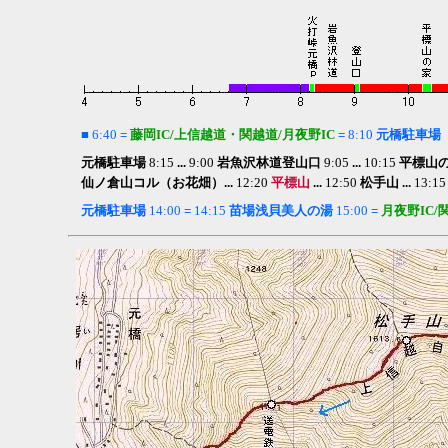
■
6:40
=
藤岡IC/上信越道・関越道/月夜野IC
=
8:10
元橋駐車場
元橋駐車場
8:15
...
9:00
岩魚沢林道登山口
9:05
...
10:15
平標山
仙ノ倉山コル（お花畑）...
12:20
平標山
...
12:50
松手山 ...
13:1
元橋駐車場
14:00
=
14:15
苗場浅貝美人の湯
15:00
=
月夜野IC/