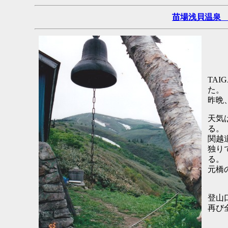
苗場浅貝温泉
TA
た。
昨晩
天気
る。
関越
独り
る。
元橋
登山
再び