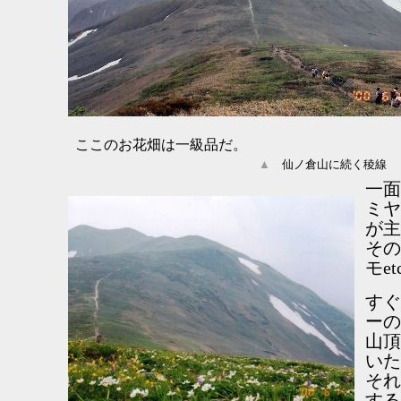
ここのお花畑は一級品だ。
▲
仙ノ倉山に続く稜線
一面
ミヤ
が主
その
モet
すぐ
ーの
山頂
いた
それ
する