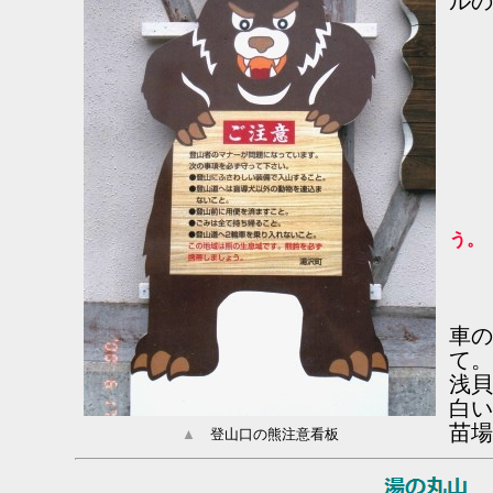
ルの
登山
次
●登
●登
●
●
●
う。
車の
て。
浅貝
白い
苗場
▲
登山口の熊注意看板