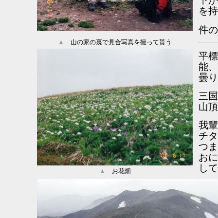
下か
を持
件の
▲
山の家の裏で見合写真を撮って貰う
平標
能、
曇り
三国
山頂
我輩
チタ
つま
おに
して
▲
お花畑