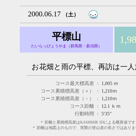
2000.06.17
（土）
平標山
1,9
たいらっぴょうやま（群馬県・新潟県）
お花畑と雨の平標、再訪は一人
コース最大標高差 ：
1,005
ｍ
コース累積標高差（＋） ：
1,210
ｍ
コース累積標高差（－） ：
1,210
ｍ
コース距離 ：
12.1
ｋｍ
行動時間 ：
5'35"
＊ 距離と累積標高差はKASHMIR 3Dによる概算値です
＊ 距離は地図上のもので、実際の登山道の長さではありま