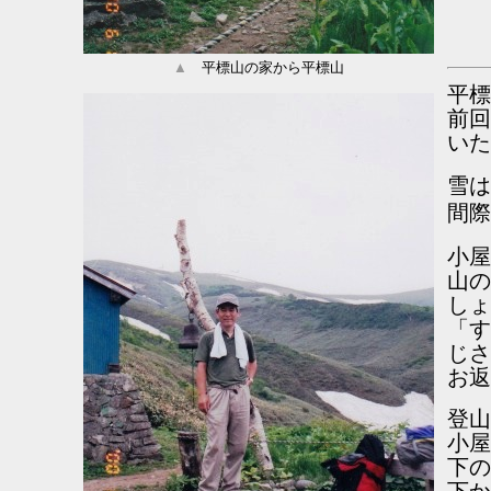
▲
平標山の家から平標山
平標
前回
いた
雪は
間際
小屋
山の
しょ
「す
じさ
お返
登山
小屋
下の