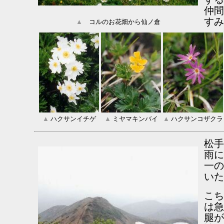
仲間
すみ
▲
コルのお花畑から仙ノ倉
▲
ハクサンイチゲ
▲
ミヤマキンバイ
▲
ハクサンコザクラ
松手
雨に
一の
いた
こち
は急
腿が