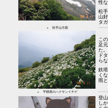
性な
松手
山好
タガ
▲
松手山方面
この
足元
た。
ドタ
らな
鉄塔
くな
雨
▲
平標肩のハクサンイチゲ
登山
しか