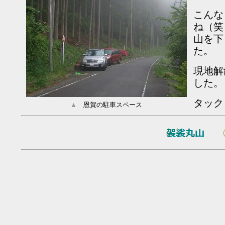
こんな
ね（笑
山を下
た。
現地解
した。
タック
▲
恩賀の駐車スペース