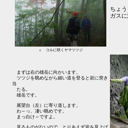
ちょう
ガスに
▲
コルに咲くヤマツツジ
まずは右の雄岳に向かいます。
ツツジを眺めながら細い道を登ると岩に突き
当
たる。
雄岳です。
展望台（左）に寄り道します。
わ～っ、凄い眺めです。
まっ白け～ですよ。
見るものがないので、とりあえず岩を見上げ