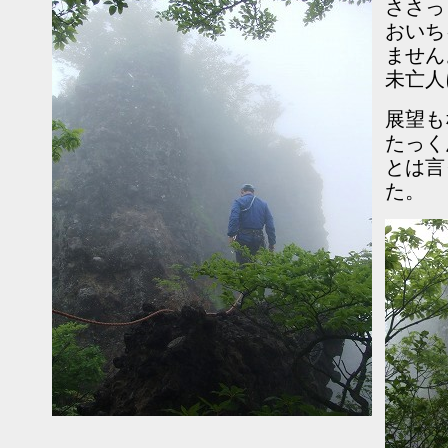
ささっ
おいち
ませ
未亡人
展望も
たっく
とは言
た。