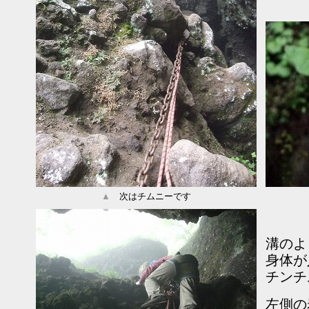
▲
次はチムニーです
溝のよ
身体が
チンチ
左側の