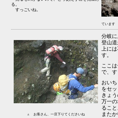
る。
すっごいね。
ています
分岐に
登山道
上には
す。
ここは
で、す
おいち
をセッ
きょう
万一の
ること
またか
▲
お客さん、一旦下りてくださいね