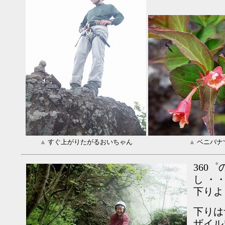
▲
すぐ上がりたがるおいちゃん
▲
ベニバナ
360
し ・
下りよ
下りは
ザイル