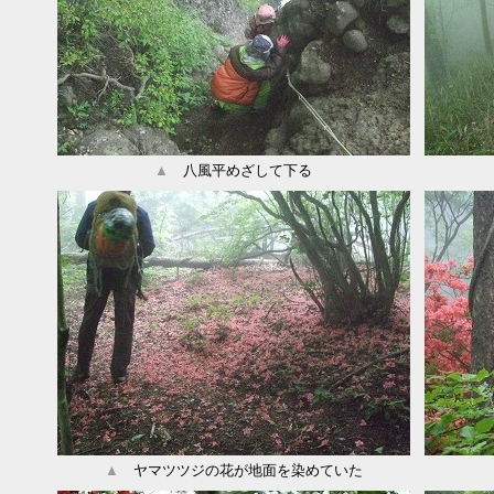
▲
八風平めざして下る
▲
ヤマツツジの花が地面を染めていた