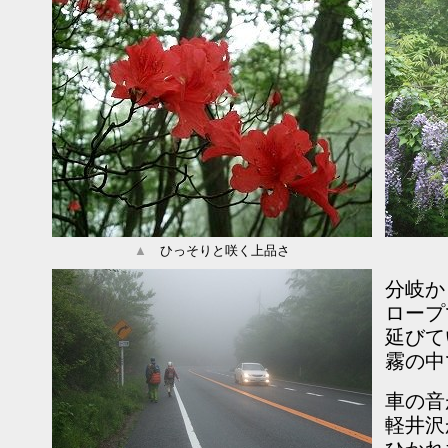
▲
ひっそりと咲く上品さ
分岐か
ロープ
延びて
霧の中
車の音
軽井沢