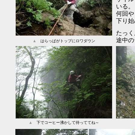
いる。
何回や
下り始
たっく
途中の
▲
はらっぱがトップにロワダウン
▲
下でコーヒー沸かして待っててね～