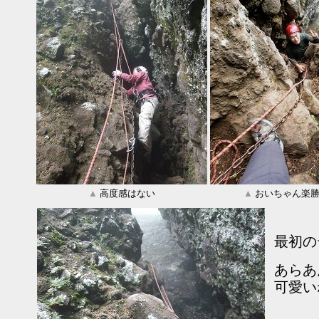
▲
高度感はない
▲
おいちゃん楽
最初の
あらあ
可愛い