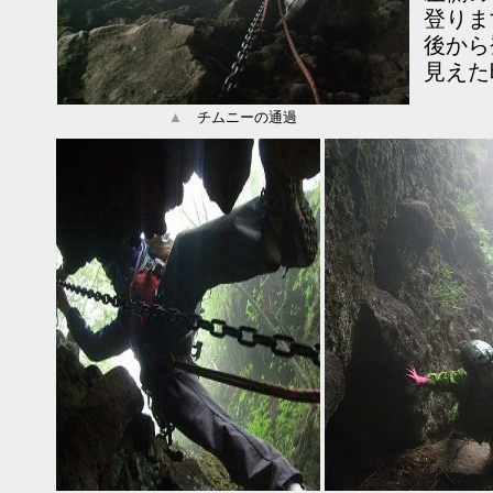
登りま
後から
見えた
▲
チムニーの通過