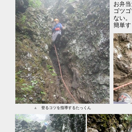
お弁当
ゴツゴ
ない。
簡単す
▲
登るコツを指導するたっくん