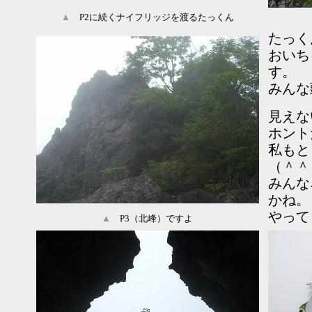
▲
P2に続くナイフリッジを渡るたっくん
たっく
おいち
す。
みんな
見えな
ホント
私もと
（＾＾
みんな
かね。
やって
▲
P3（北峰）ですよ