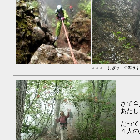
▲▲▲
おぎゃ～の舞うよ
さて全
あたし
だって
４人の