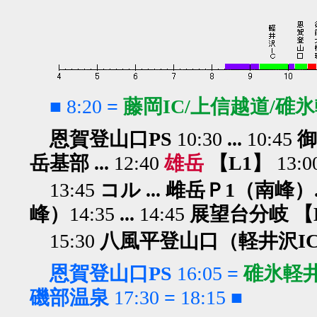
■
8:20
=
藤岡IC/上信越道/碓氷
恩賀登山口PS
10:30
...
10:45
御
岳基部 ...
12:40
雄岳
【L1】
13:0
13:45
コル ... 雌岳Ｐ1（南峰）.
峰）
14:35
...
14:45
展望台分岐 【
15:30
八風平登山口（軽井沢IC
恩賀登山口PS
16:05
=
碓氷軽井
磯部温泉
17:30
=
18:15
■