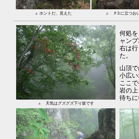
▲
ホントだ、見えた
▲
P３に立つお
何処を
ャンプ
右は行
た。
山頂で
小広い
ここで
岩の上
待ちに
▲
天気はグズグズ下り坂です