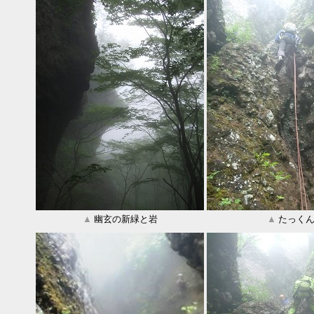
▲
幽玄の新緑と岩
▲
たっく