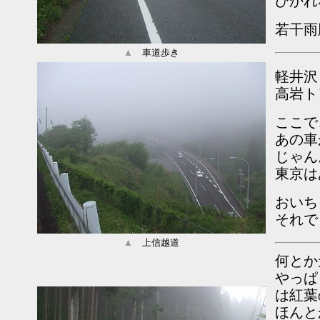
ひかれ
若干雨
▲
車道歩き
軽井沢
高岩ト
ここで
あの車
じゃん
東京は
おいち
それで
▲
上信越道
何とか
やっぱ
は紅葉
ほんと