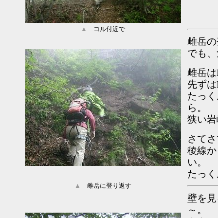
▲
コル付近で
雌岳の
でも、
雌岳は
先ずは
たっく
ら。
狭い岩
さてさ
稜線か
い。
たっく
▲
雌岳に登り返す
壁を見
～。