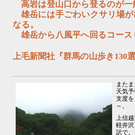
高岩は登山口から登るのが一
雄岳には手ごわいクサリ場が
なる。
雄岳から八風平へ回るコース
上毛新聞社『群馬の山歩き130
またま
天気予
支度を
～。
上信越
軽井沢
訳で。