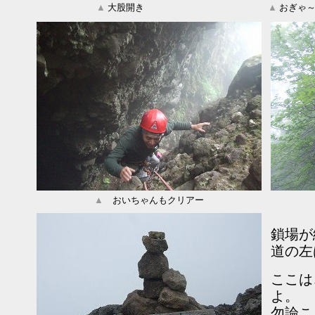
▲
大股開き
▲
おぎゃ
▲
おいちゃんもクリアー
鎖場が
道の左
ここは
よ。
勿論こ