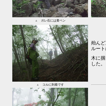
▲
ガレ石には黄ペン
殆んど
ルート
木に掴
した。
▲
コルに到着です