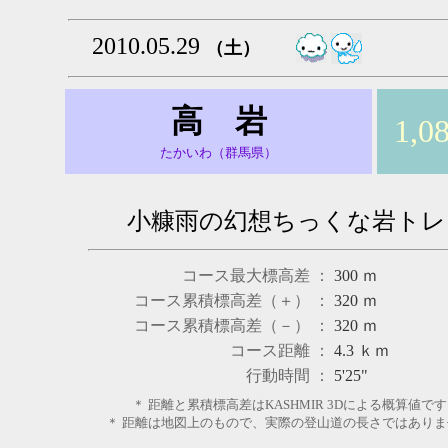
2010.05.29
（土）
高 岩
1,0
たかいわ（群馬県）
小糠雨の幻想ちっくな岩トレ
コース最大標高差 ：
300
ｍ
コース累積標高差（＋） ：
320
ｍ
コース累積標高差（－） ：
320
ｍ
コース距離 ：
4.3
ｋｍ
行動時間 ：
5'25"
＊ 距離と累積標高差はKASHMIR 3Dによる概算値です
＊ 距離は地図上のもので、実際の登山道の長さではありま