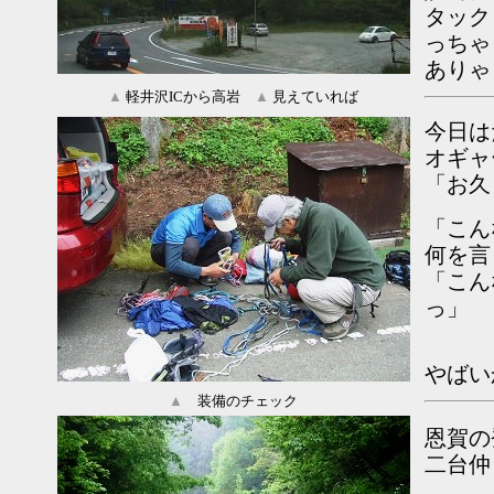
タック
っちゃ
ありゃ
▲
軽井沢ICから高岩
▲
見えていれば
今日は
オギャ
「お久
「こん
何を言
「こん
っ」
やばい
▲
装備のチェック
恩賀の
二台仲