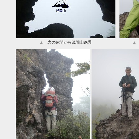
▲
▲
岩の隙間から浅間山絶景