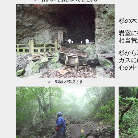
杉の木
岩室に
相当荒
杉から
ガスに
心の中
▲
御嶽大権現さま