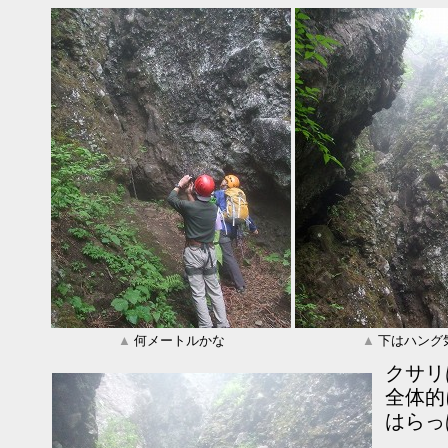
▲
何メートルかな
▲
下はハング
クサリ
全体的
はらっ