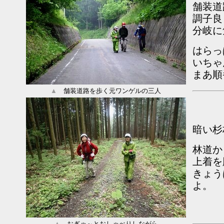
舗装道
調子良
分岐に
はらっ
いちゃ
まあ順
▲
舗装道路を歩く元ワンゲルの三人
暗い杉
林道か
上着を
きょう
よ。
▲
おぎゃ～とおしゃべりしながら