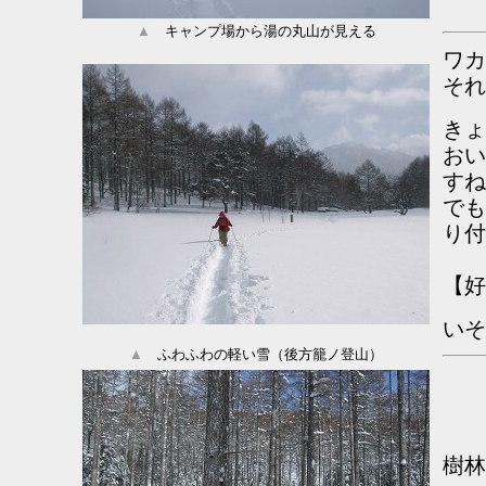
▲
キャンプ場から湯の丸山が見える
ワカ
それ
きょ
おい
すね
でも
り付
【好
い
▲
ふわふわの軽い雪（後方籠ノ登山）
樹林