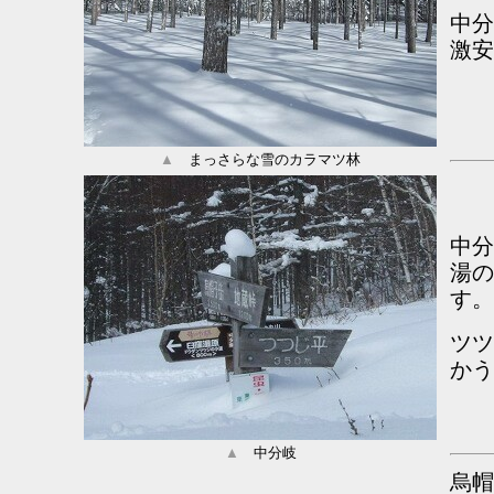
中
激安
▲
まっさらな雪のカラマツ林
中分
湯の
す。
ツツ
かう
▲
中分岐
烏帽