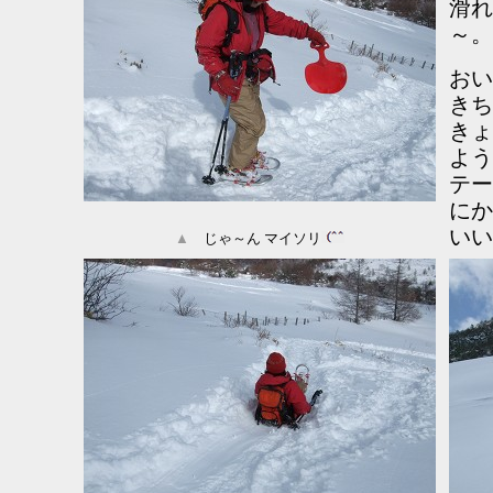
滑れ
～。
おい
きち
きょ
よう
テー
にか
いい
▲
じゃ～ん マイソリ