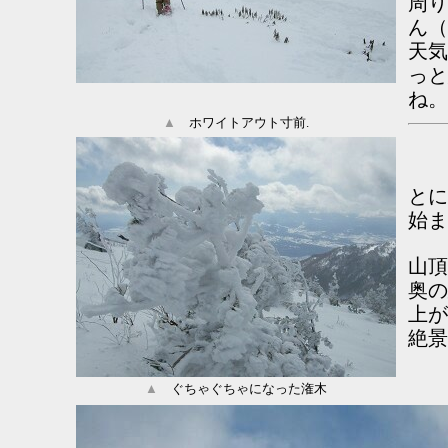
周り
ん（
天気
っと
ね。
▲
ホワイトアウト寸前.
とに
始ま
山
奥の
上が
絶景
▲
ぐちゃぐちゃになった潅木