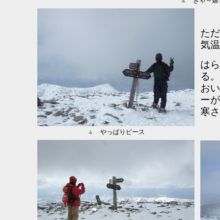
▲
ぎゃ～嬉
ただ
気温
はら
る。
おい
ーが
寒さ
▲
やっぱりピース