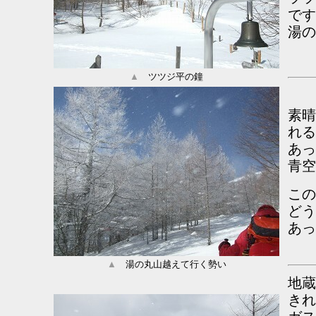
です
湯の
▲
ツツジ平の鐘
素晴
れる
あっ
青空
この
どう
あっ
▲
湯の丸山越えて行く勢い
地蔵
きれ