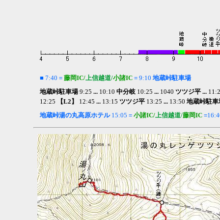
■
7:40
=
藤岡IC/
上信越道/
小諸IC
=
9:10
地蔵峠駐車場
地蔵峠駐車場
9:25
...
10:10
中分岐
10:25
...
1040
ツツジ平 ...
11:
12:25
【L2】
12:45
...
13:15
ツツジ平
13:25
...
13:50
地蔵峠駐車
地蔵峠湯の丸高原ホテル
15:05
=
小諸IC
/
上信越道/
藤岡IC
=
16:4