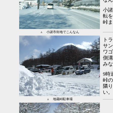
小諸
転を
峠ま
▲
小諸市街地でこんなん
トラ
サン
ワゴ
側溝
みな
9時
峠の
隣り
い。
▲
地蔵峠駐車場