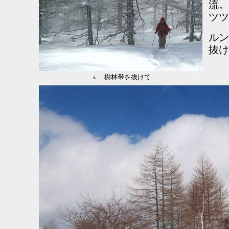
流。
ツツ
ルン
抜け
▲
樹林帯を抜けて