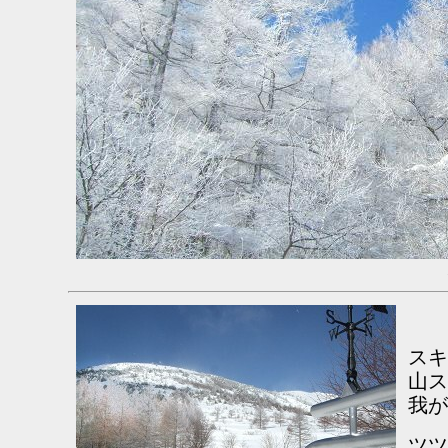
スキ
山ス
我が
ツツ