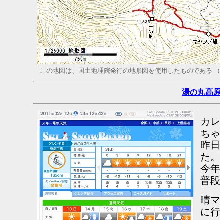
この地図は、国土地理院発行の地形図を使用したものである （
湯の丸高
カレ
ちゃ
昨日
た。
今年
普段
晴マ
に行