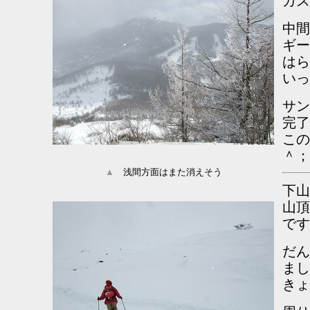
ガス
中間
ギー
は
いっ
サン
完了
この
＾；
▲
浅間方面はまた消えそう
下山
山頂
です
だん
まし
きょ