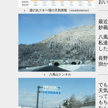
おい
▲
湯の丸スキー場の天気情報 （weathernews）
最近
妙義
八風
私達
した
長野
掛か
▲
八風山トンネル
でも
天気
って
もち
なん