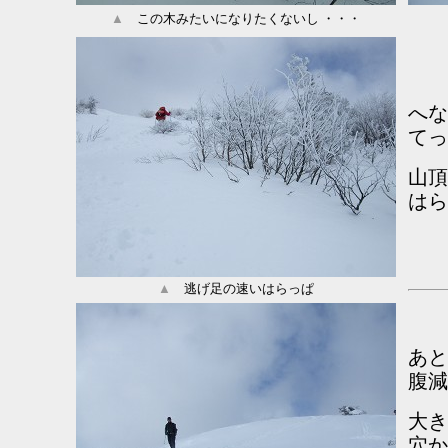
▲
この木みたいになりたくないし ・・・
へな
てっ
山頂
はら
▲
逃げ足の速いはらっぱ
あと
腹減
大き
穴か