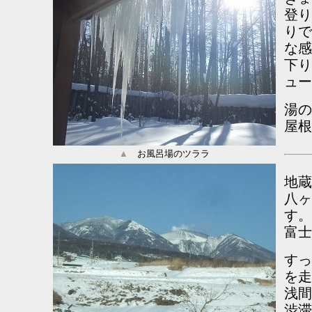
登り
りで
な感
下り
ュー
湯の
屋根
▲
お風呂場のツララ
地蔵
八ヶ
す。
富士
すっ
を走
浅間
渋滞