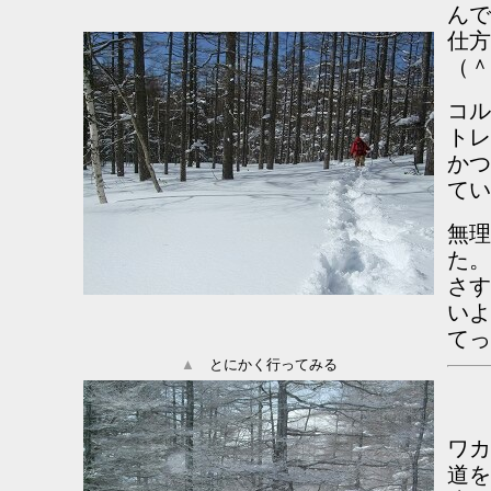
んで
仕方
（＾
コル
トレ
かつ
てい
無理
た。
さす
いよ
てっ
▲
とにかく行ってみる
ワカ
道を