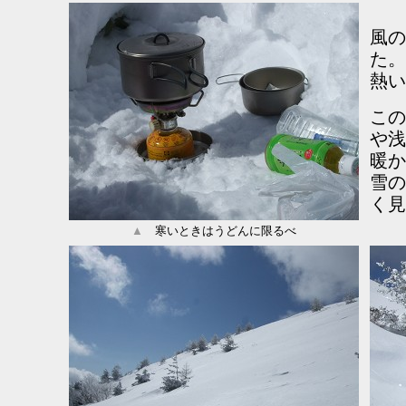
風の
た。
熱い
この
や浅
暖か
雪の
く見
▲
寒いときはうどんに限るべ