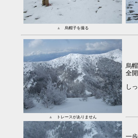
▲
烏帽子を撮る
烏帽
全開
し
▲
トレースがありません
一歩