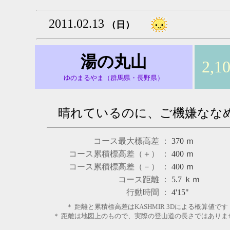
2011.02.13
（日）
湯の丸山
2,1
ゆのまるやま（群馬県・長野県）
晴れているのに、ご機嫌なな
コース最大標高差 ：
370
ｍ
コース累積標高差（＋） ：
400
ｍ
コース累積標高差（－） ：
400
ｍ
コース距離 ：
5.7
ｋｍ
行動時間 ：
4'15"
＊ 距離と累積標高差はKASHMIR 3Dによる概算値です
＊ 距離は地図上のもので、実際の登山道の長さではありま