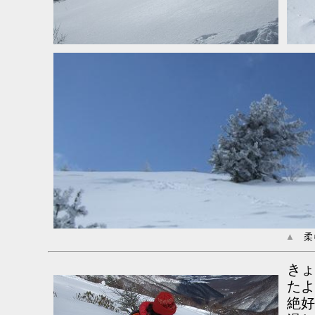
▲
柔ら
きょ
たよ
絶好