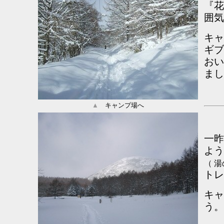
『花
囲気
キャ
ギブ
おい
まし
▲
キャンプ場へ
一昨
よう
（ 
トレ
キャ
う。