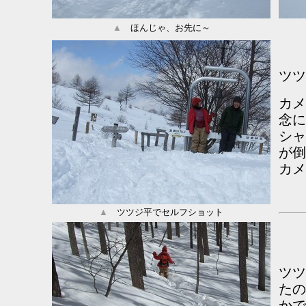
▲
ほんじゃ、お先に～
ツツ
カメ
念に
シャ
が倒
カメ
▲
ツツジ平でセルフショット
ツツ
たの
かで