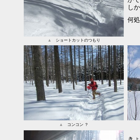
しか
何処
▲
ショートカットのつもり
▲
コンコン ？
きょ