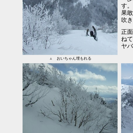
す。
果敢
吹き
正面
ねて
ヤバ
▲
おいちゃん埋もれる