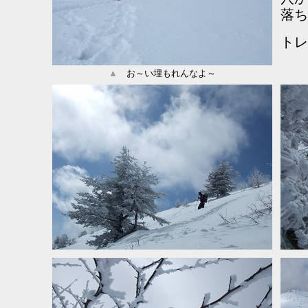
落ち
トレ
▲
お～い埋もれんなよ～