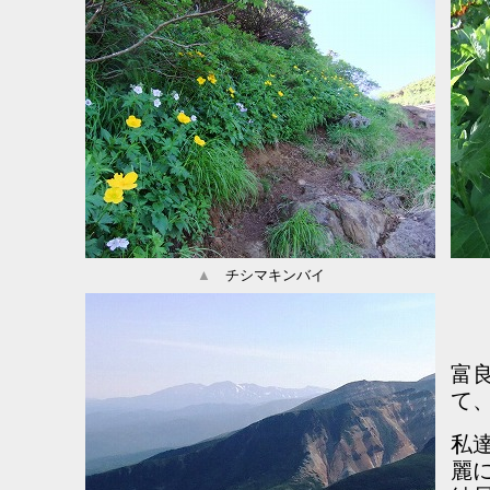
▲
チシマキンバイ
富
て
私
麗