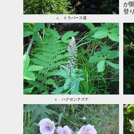
が
登
▲
トラバース道
▲
ハクセンナズナ