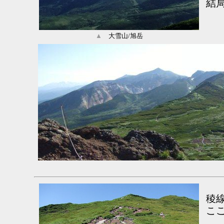
結
▲
大雪山/旭岳
稜
こ