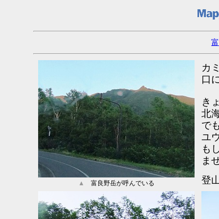
富
カ
口
き
北
で
ユ
も
ま
登
▲
富良野岳が呼んでいる