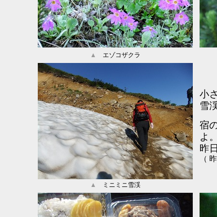
▲
エゾコザクラ
小
雪
宿
よ
昨
（ 
▲
ミニミニ雪渓