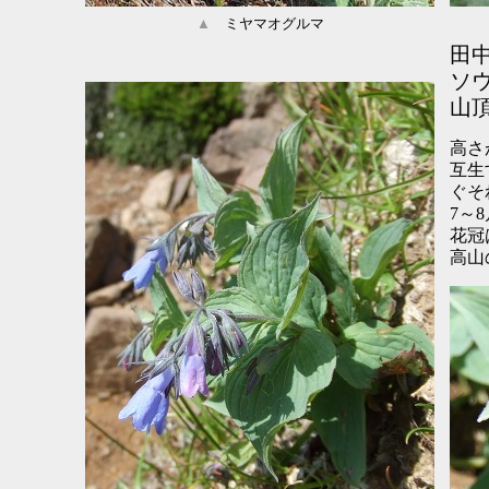
▲
ミヤマオグルマ
田
ソ
山
高さ
互生
ぐそ
7～
花冠
高山