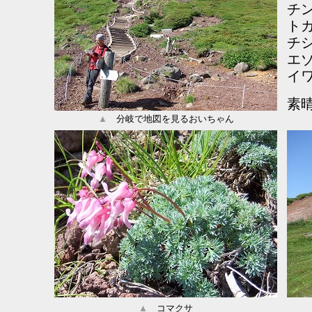
チ
ト
チ
エ
イ
素
▲
分岐で地図を見るおいちゃん
▲
コマクサ