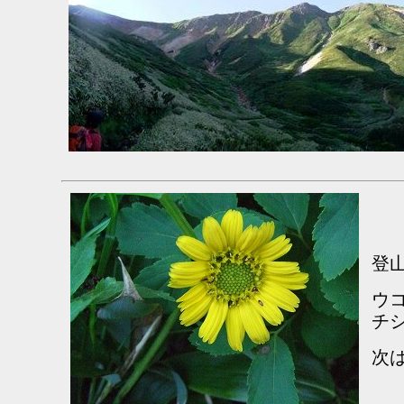
登
ウ
チ
次