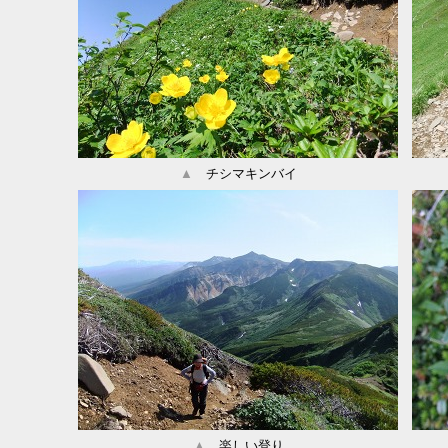
▲
チシマキンバイ
▲
楽しい登り