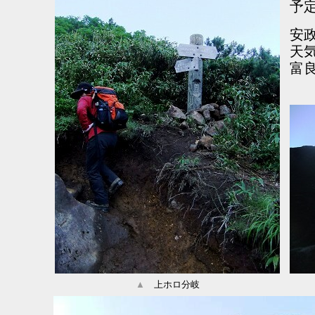
予
安
天
富
▲
上ホロ分岐