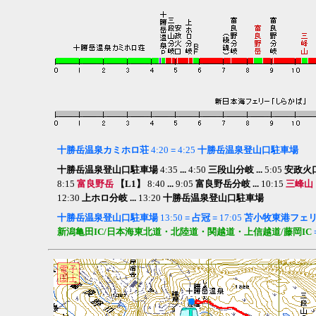
十勝岳温泉カミホロ荘
4:
20
=
4:25
十勝岳温泉登山口駐車場
十勝岳温泉登山口駐車場
4:35
...
4:50
三段山分岐 ...
5:05
安政火口 
8:15
富良野岳
【L1】
8:40
...
9:05
富良野岳分岐 ...
10:15
三峰山
12:30
上ホロ分岐 ...
13:20
十勝岳温泉登山口駐車場
十勝岳温泉登山口
駐車場
13:50
= 占冠 =
17:05
苫小牧東港
フェ
新潟亀田IC/日本海東北道・北陸道・関越道・上信越道/藤岡IC