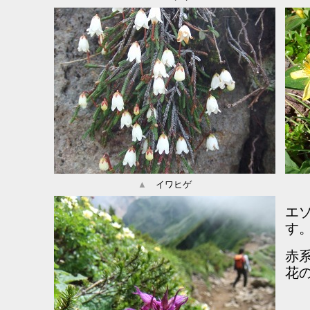
▲
イワヒゲ
エ
す
赤
花