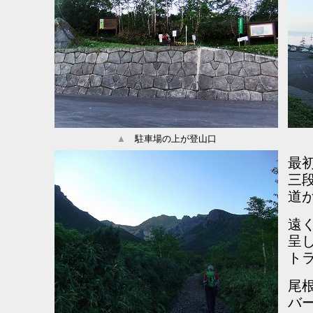
▲
駐車場の上が登山口
最
三
道
遠
呈
ト
尾
バ