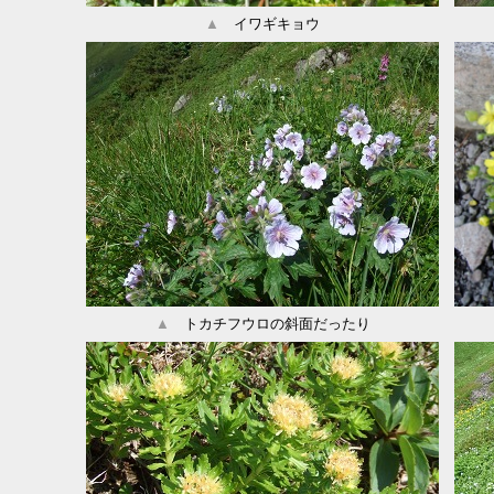
▲
イワギキョウ
▲
トカチフウロの斜面だったり