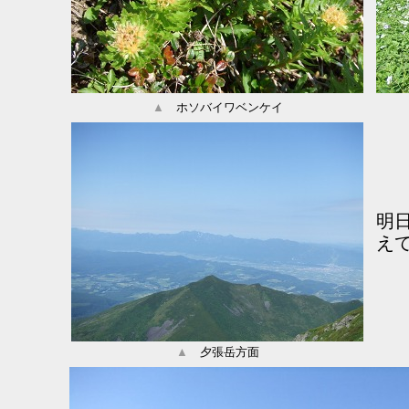
▲
ホソバイワベンケイ
明
え
▲
夕張岳方面