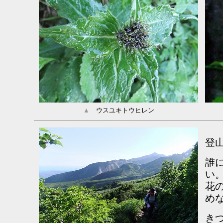
▲
ウスユキトウヒレン
登
誰
い
花
め
き