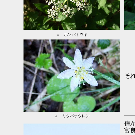
▲
ホソバトウキ
そ
▲
ミツバオウレン
僅
富