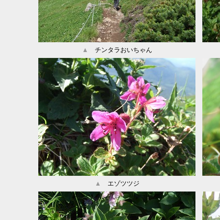
▲
チンタラおいちゃん
▲
エゾツツジ