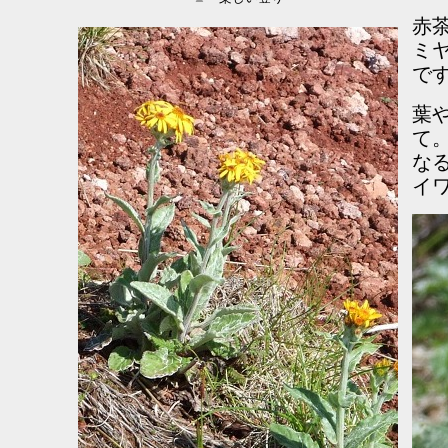
赤
ミ
で
葉
て
な
イ