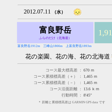
2012.07.11
（水）
富良野岳
1,9
ふらのだけ（北海道）
富良野岳1912m 三峰山1866m 上富良野岳1893m
花の楽園、花の海、花の北海道
コース最大標高差 ：
670
ｍ
コース累積標高差（＋） ：
1,465
ｍ
コース累積標高差（－） ：
1,465
ｍ
コース沿面距離 ：
13.6
ｋｍ
行動時間 ：
8'45"
＊ 距離と累積標高差は GARMIN GPS data です