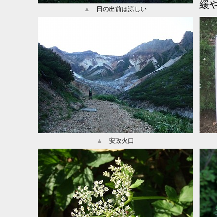
緩
▲
日の出前は涼しい
▲
安政火口