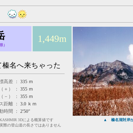
岳
1,449m
県）
て榛名へ来ちゃった
標高差 ：
335
ｍ
（＋） ：
355
ｍ
（－） ：
355
ｍ
ス距離 ：
3.0
ｋｍ
動時間 ：
2'50"
ASHMIR 3Dによる概算値です
▲
榛名湖対岸
、実際の登山道の長さではありません