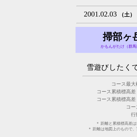
2001.02.03
（土）
掃部ヶ
かもんがたけ（群馬
雪遊びしたく
コース最大
コース累積標高差
コース累積標高差
コー
行
＊ 距離と累積標高差はK
＊ 距離は地図上のもので