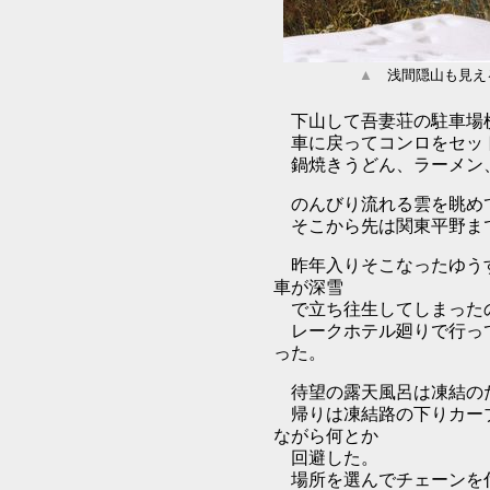
▲
浅間隠山も見え
下山して吾妻荘の駐車場横
車に戻ってコンロをセッ
鍋焼きうどん、ラーメン
のんびり流れる雲を眺めて
そこから先は関東平野まで
昨年入りそこなったゆうす
車が深雪
で立ち往生してしまったの
レークホテル廻りで行って
った。
待望の露天風呂は凍結の
帰りは凍結路の下りカーブ
ながら何とか
回避した。
場所を選んでチェーンを