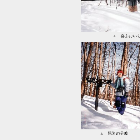
▲
喜ぶおいち
▲
硯岩の分岐