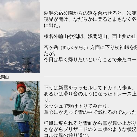
湖畔の宿公園からの道を合わせると、次第
視界が開け、なだらかに登るとまもなく冬
に出た。
榛名外輪山や浅間、浅間隠山、西上州の山
杏ヶ岳
方面に下り杖神峠を
（すもんがたけ）
たが。
今日は早く帰りたいということで来たコー
間山
下りは新雪をラッセルしてドカドカ歩き。
あるいは滑り台のようになったトレース上
り。
ダッシュで駆け下りてみたり。
童心にかえって雪の中で戯れるのであった
強風に煽られると雪面から雪が舞い上がり
さながらブリザードのミニ版のような状況
コルは風の通り道で。