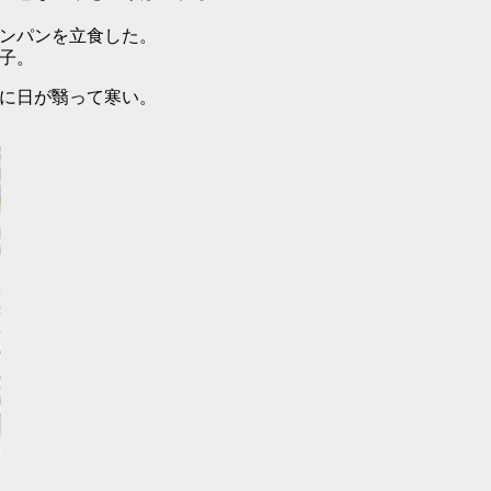
ンパンを立食した。
子。
に日が翳って寒い。