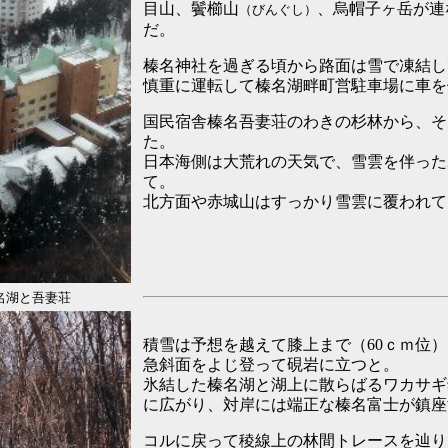
目山、鬢櫛山
、烏帽子ヶ岳が連
（びんぐし）
だ。
榛名神社を過ぎる頃から路面は雪で凍結し
慎重に運転して榛名湖畔町営駐車場に車を
国民宿舎榛名吾妻荘のわきの杉林から、そ
た。
日本海側は大荒れの天気で、雪雲を伴った
て。
北方面や赤城山はすっかり雪雲に覆われて
名湖と吾妻荘
積雪は予想を越えて膝上まで（60ｃｍ位
急斜面をよじ登って硯岩に立つと。
氷結した榛名湖と湖上に散らばるワカサギ
に広がり、対岸には端正な榛名富士が鎮座
コルに戻って稜線上の林間トレースを辿り