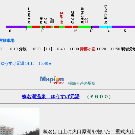
営駐車場
00
...
10:10
分岐 ...
10:30
【L1】
10:40
...
11:00
掃部ヶ岳
11:20
...
11:50
硯岩分岐 
0
ゆうすげ元湯
14:15
=
15:40
■
掃部ヶ岳の場所
榛名湖温泉 ゆうすげ元湯
（￥６００）
榛名は山上に火口原湖を抱いた二重式火山