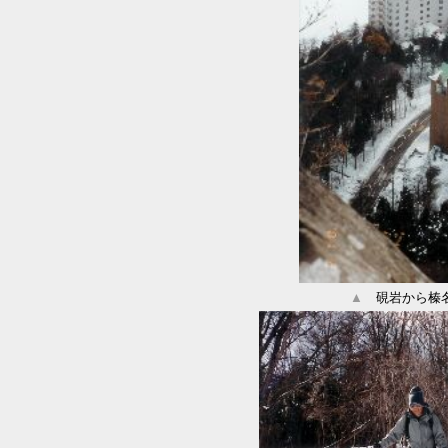
▲
硯岩から榛