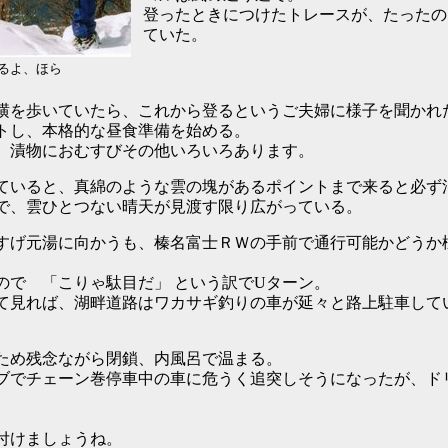
登ったときにつけたトレースが、たったの
ていた。
るよ、ほら
を歩いていたら、これから登るというご夫婦に様子を聞かれ
トし、本格的な昼食準備を始める。
、漬物におむすびその他いろいろあります。
いると、真綿のような雲の塊があるポイントまで来ると必ず
、雲ひとつない晴天が見渡す限り広がっている。
げ元湯に向かうも、榛名富士ＲＷの手前で通行可能かどうか
で 「こりゃ駄目だ」 という訳でUターン。
見れば、湖畔道路はワカサギ釣りの車が延々と路上駐車して
ため残念ながら閉鎖、内風呂で温まる。
でチェーン巻停車中の車に危うく追突しそうになったが、ド
付けましょうね。