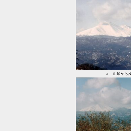
▲
山頂から浅