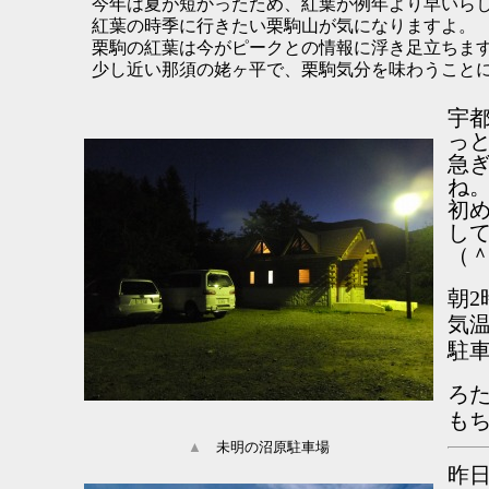
今年は夏が短かったため、紅葉が例年より早いら
紅葉の時季に行きたい栗駒山が気になりますよ。
栗駒の紅葉は今がピークとの情報に浮き足立ちます
少し近い那須の姥ヶ平で、栗駒気分を味わうこと
宇
っ
急
ね
初
し
（
朝
気温
駐
ろ
も
▲
未明の沼原駐車場
昨