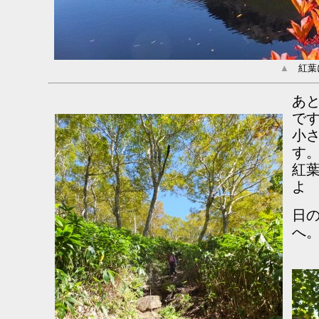
▲
紅葉に
あ
で
小
す
紅
よ 
日
へ