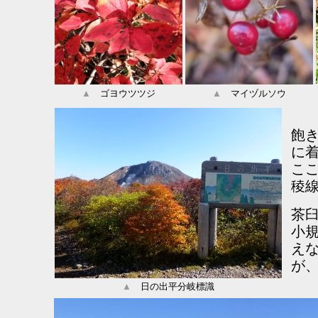
▲
ゴヨウツツジ
▲
マイヅルソウ
飽
に
こ
稜
茶
小
え
が
▲
日の出平分岐標識