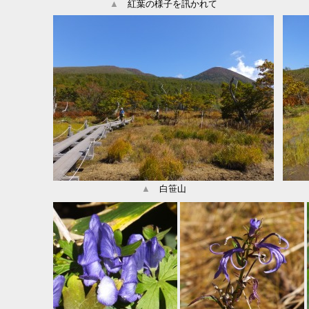
▲
紅葉の様子を訊かれて
▲
白笹山