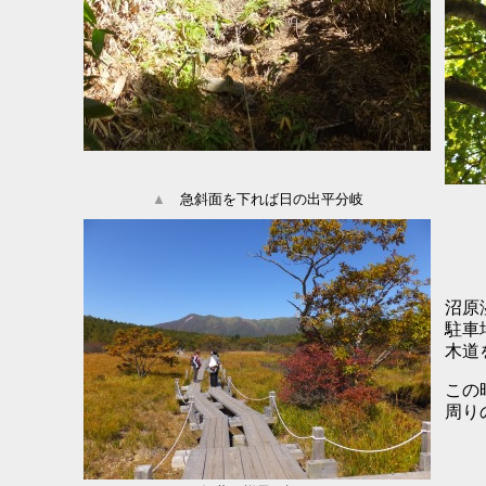
▲
急斜面を下れば日の出平分岐
沼原
駐車
木道
この
周り