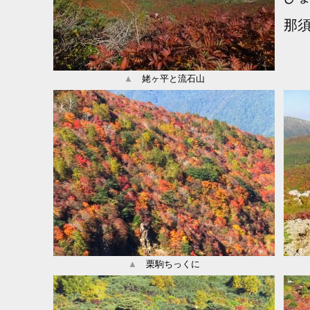
那
▲
姥ヶ平と流石山
▲
栗駒ちっくに