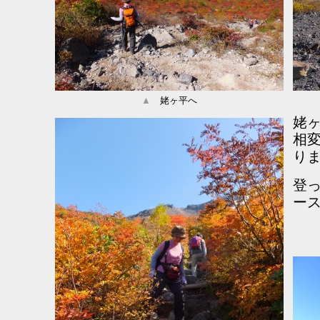
▲
姥ヶ平へ
姥
相
り
登
ー