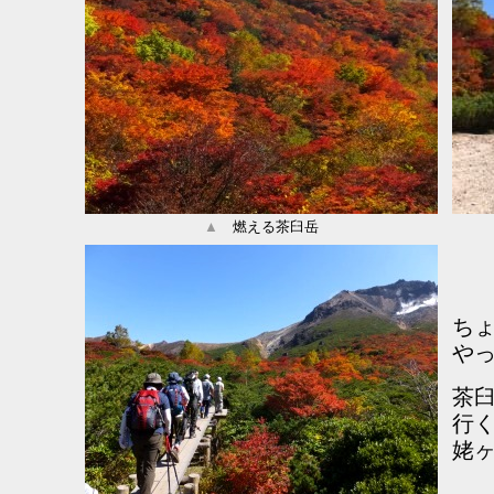
▲
燃える茶臼岳
ち
や
茶
行
姥