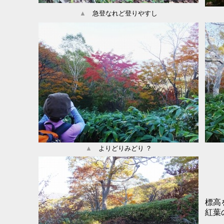
▲
急登なれど登りやすし
▲
よりどりみどり ？
標高
紅葉