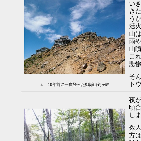
い
き
う
活
山
雨
山
こ
悲
そ
ト
▲
10年前に一度登った御嶽山剣ヶ峰
夜
頃
し
数
方