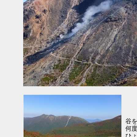
谷
何
ひ