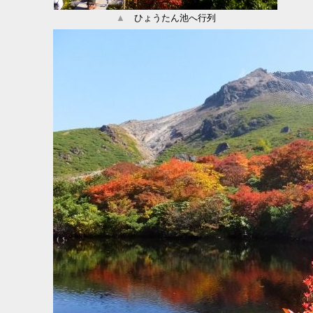
▲
ひょうたん池へ行列