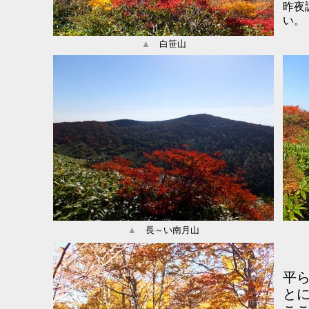
昨夜
い。
▲
白笹山
▲
長～い南月山
平ら
と