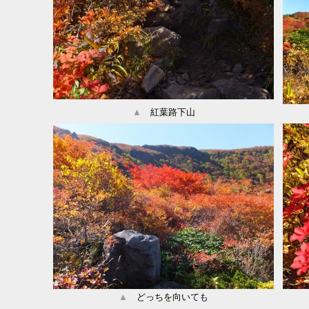
▲
紅葉路下山
▲
どっちを向いても