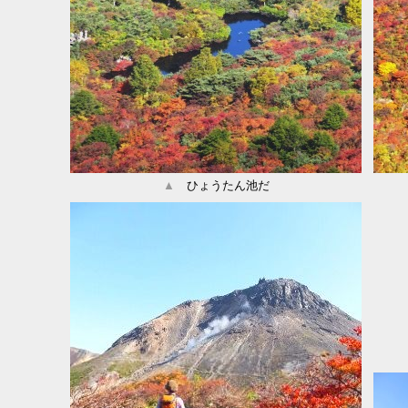
▲
ひょうたん池だ