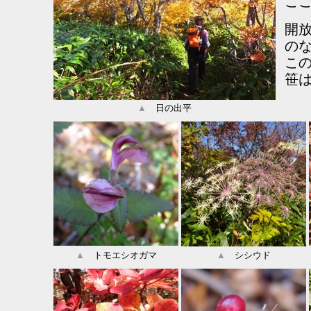
こ
開
の
こ
笹
▲
日の出平
▲
トモエシオガマ
▲
シシウド