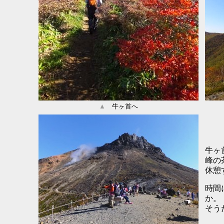
▲
牛ヶ首へ
牛ヶ
峰の
休憩
時間
か。
そう