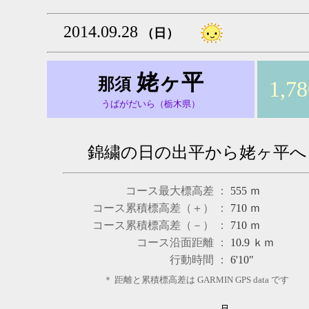
2014.09.28
（日）
姥ヶ平
那須
1,7
うばがだいら（栃木県）
錦繍の日の出平から姥ヶ平へ
コース最大標高差 ：
555
ｍ
コース累積標高差（＋） ：
710
ｍ
コース累積標高差（－） ：
710
ｍ
コース沿面距離 ：
10.9
ｋｍ
行動時間 ：
6'10"
＊ 距離と累積標高差は GARMIN GPS data です