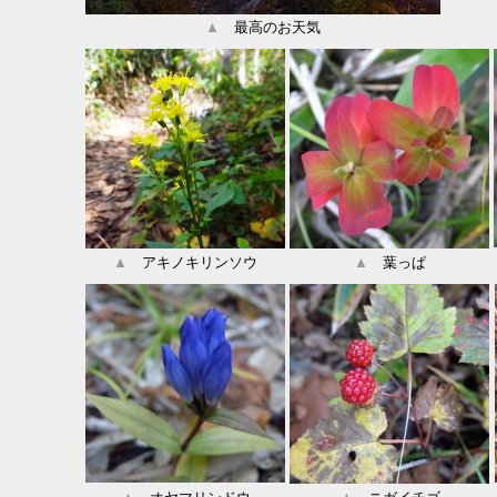
▲
最高のお天気
▲
アキノキリンソウ
▲
葉っぱ