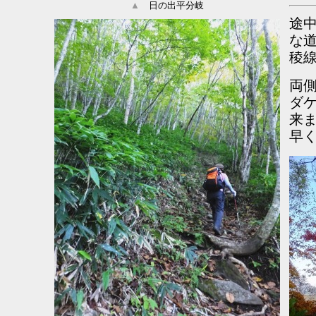
▲
日の出平分岐
途
な
稜
両
ダ
来
早