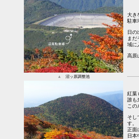
大き
駐車
日の
まだ
域に
高原
▲
沼ッ原調整池
紅葉
誰も
この
そし
す。
正面
日本