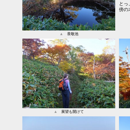
とっ
傍の
▲
畏敬池
▲
展望も開けて