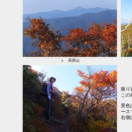
▲
高原山
振り
この
景色
ース
右側