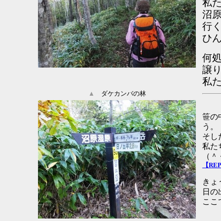
私
沼
行
ひ
何
譲
私
▲
ダケカンバの林
笹の
う。
そし
私た
（＾
【RE
きょ
日の
ここ