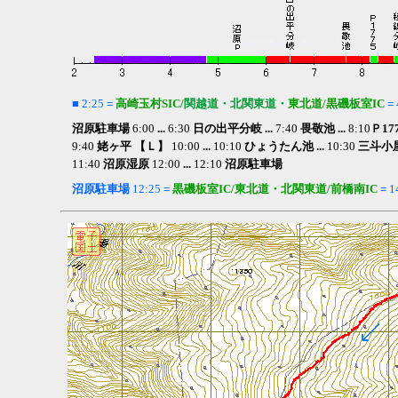
■
2:25
=
高崎玉村SIC/
関越道・北関東道・
東北道/黒磯板室IC
=
沼原駐車場
6:00
...
6:30
日の出平分岐 ...
7:40
畏敬池 ...
8:10
Ｐ17
9:40
姥ヶ平 【Ｌ】
10:00
...
10:10
ひょうたん池 ...
10:30
三斗小屋分
11:40
沼原湿原
12:00
...
12:10
沼原駐車場
沼原
駐車場
12:25
=
黒磯板室IC/東北道・北関東道/前橋南IC
=
1