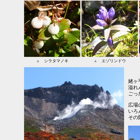
▲
シラタマノキ
▲
エゾリンドウ
姥ヶ
溢れ
ごっ
広場
いろ
その