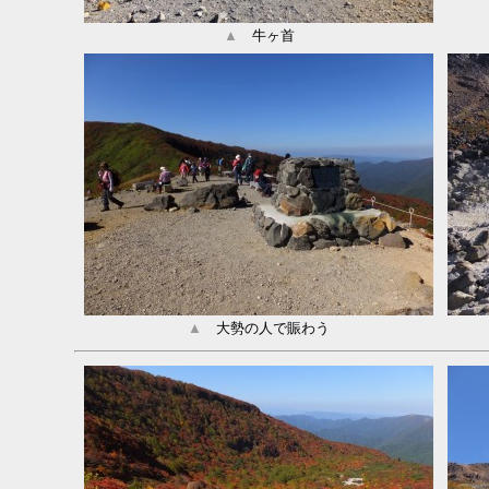
▲
牛ヶ首
▲
大勢の人で賑わう