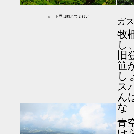
▲
下界は晴れてるけど
ガ
牧
し
旧
笹
し
ス
ん
な
青
け