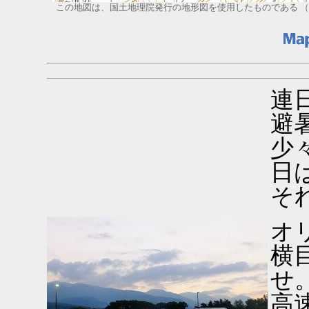
この地図は、国土地理院発行の地形図を使用したものである （
連
避
少
日
そ
オ
横
せ
高