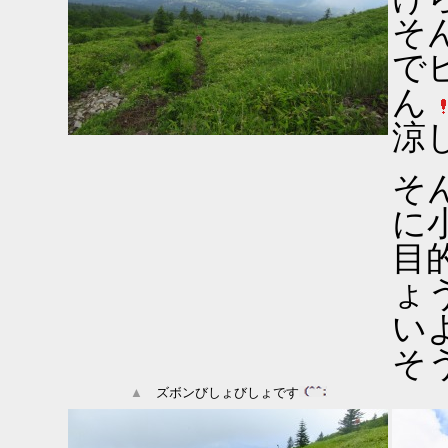
そ
で
ん
涼し
そ
に
目
ょ
い
そ
▲
ズボンびしょびしょです