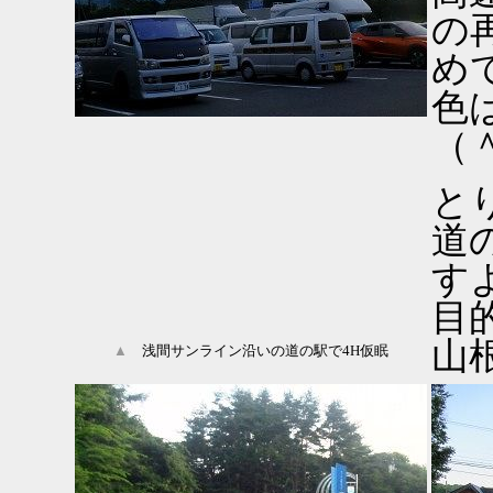
の
め
色
（
と
道
す
目
山
▲
浅間サンライン沿いの道の駅で4H仮眠