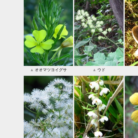
▲
オオマツヨイグサ
▲
ウド