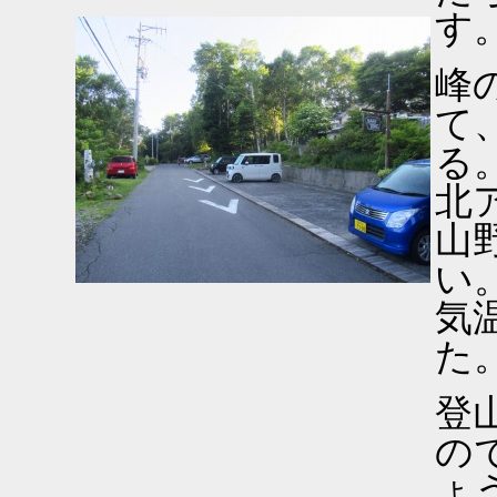
す
峰
て
る
北
山
い
気
た
登
の
ょ