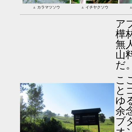
▲
カラマツソウ
▲
イチヤクソウ
ア
樺
無
山
だ
こ
と
ゆ
余
ブ
オ