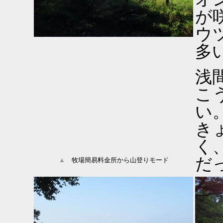
が
ウ
多
浅
こ
い
き
く
だ
▲
牧場簡易料金所から山登りモード