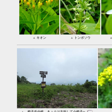
▲
キオン
▲
トンボソウ
▲
根子岳分岐、きょうは左折して小根子へ