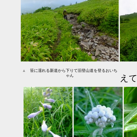
▲
笹に濡れる新道から下りて旧登山道を登るおいち
ゃん
え