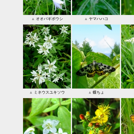
▲
オオバギボウシ
▲
ヤマハハコ
▲
ミネウスユキソウ
▲
蝶ちょ