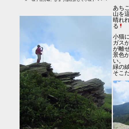
あち
山を
晴れ
る
小猫
ガス
が離
景色
い。
緑の
そこ