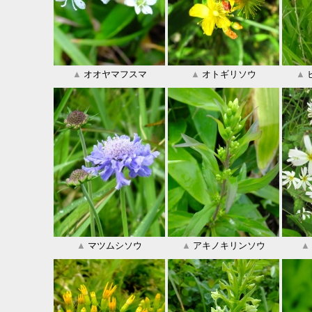
▲
オオヤマフスマ
▲
オトギリソウ
▲
▲
マツムシソウ
▲
アキノキリンソウ
▲