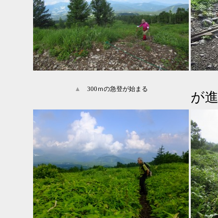
▲
300ｍの急登が始まる
が