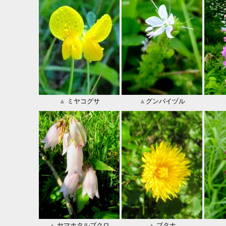
▲
ミヤコグサ
▲
グンバイヅル
▲
ヤマホタルブクロ
▲
ブタナ