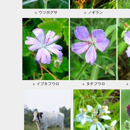
▲
ウツボグサ
▲
ノギラン
▲
イブキフウロ
▲
タチフウロ
▲