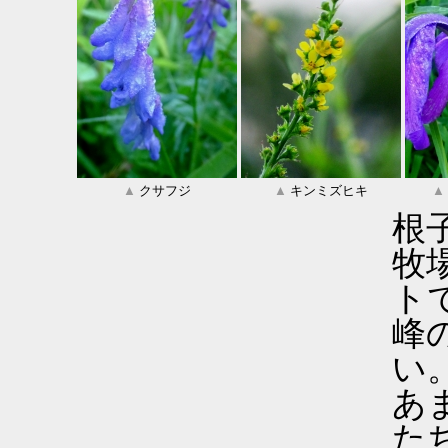
▲
クサフジ
▲
キンミズヒキ
▲
根
牧
ト
峰
い
あ
た