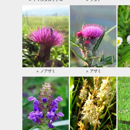
▲
ノアザミ
▲
アザミ