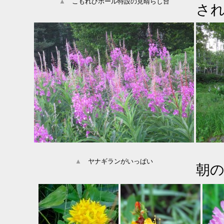
▲
こもれびホール特設の見晴らし台
さ
▲
ヤナギランがいっぱい
朝