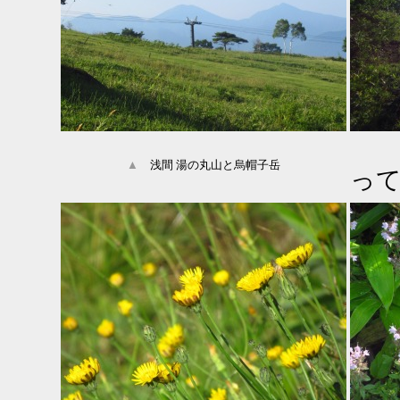
▲
浅間 湯の丸山と烏帽子岳
っ