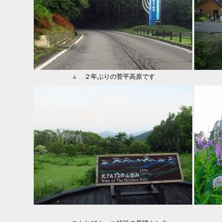
▲
２年ぶりの菅平高原です