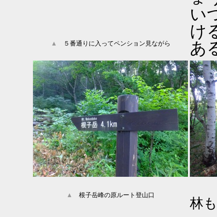
い
け
あ
▲
５番通りに入ってペンション見ながら
▲
根子岳峰の原ルート登山口
林