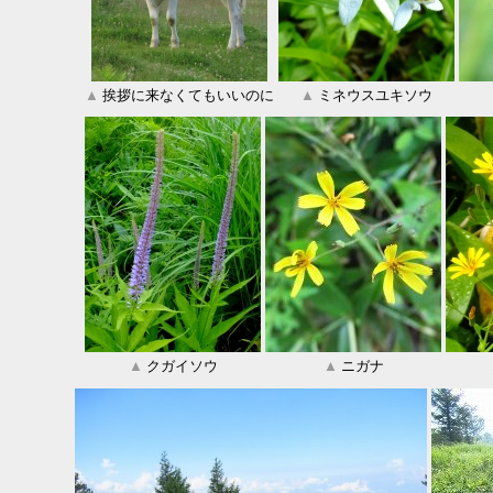
▲
挨拶に来なくてもいいのに
▲
ミネウスユキソウ
▲
クガイソウ
▲
ニガナ