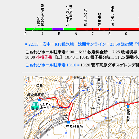
■
22:15
=
安中
=
R18碓氷峠
= 浅間サンライン =
23:50
道の駅「
こもれびホール駐車場
6:00
...
6:35
牧場料金所 ...
7:25
牧場境界 .
10:00
小根子岳
【L】
10:40
...
10:45
根子岳分岐
...
11:25
避難小
こもれびホール
駐車場
13:10
=
13:20
菅平高原ダボスゲレンデ