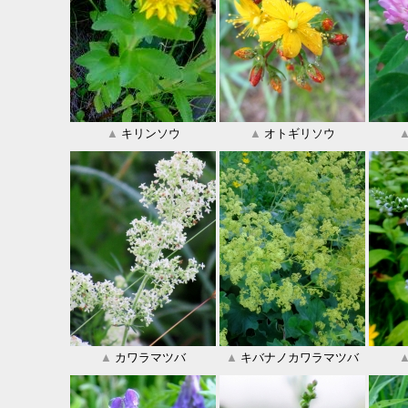
▲
キリンソウ
▲
オトギリソウ
▲
カワラマツバ
▲
キバナノカワラマツバ