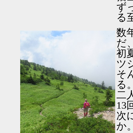
ず
る
数
だ
初
ツ
そ
る
二
1
次
か