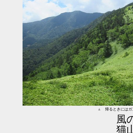
▲
帰るときにはガ
風
猫