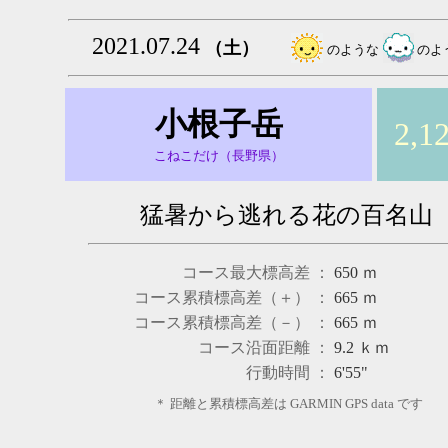
2021.07.24
（土）
のような
のよ
小根子岳
2,1
こねこだけ（長野県）
猛暑から逃れる花の百名山
コース最大標高差 ：
650
ｍ
コース累積標高差（＋） ：
665
ｍ
コース累積標高差（－） ：
665
ｍ
コース沿面距離 ：
9.2
ｋｍ
行動時間 ：
6'55"
＊ 距離と累積標高差は GARMIN GPS data です