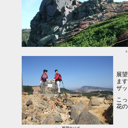
展望
ます
ザッ
こっ
花の