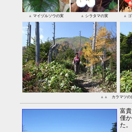
▲
マイヅルソウの実
▲
シラタマの実
▲
ゴ
▲▲
カラマツの黄
富貴
僅か
た。