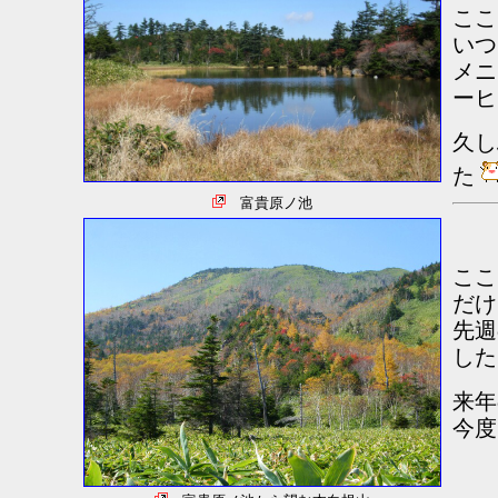
ここ
いつ
メニ
ーヒ
久し
た
富貴原ノ池
ここ
だけ
先週
した
来年
今度