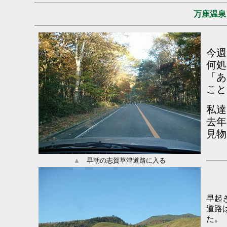
万座温
今週
何処
「あ
こと
私達
去年
見物
▲
早朝の志賀草津道路に入る
早起
道路
た。