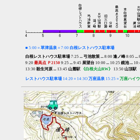
■
5:00
= 草津温泉 =
7:00
白根レストハウス
駐車場
白根レストハウス駐車場
7:25
... 弓池散策 ...
8:00
逢ノ峰
8:05
...
9:20
最高点 Ｐ2150
9:25
...
9:45
展望台
10:00
...
10:25
鏡池 ...
10:
13:30
殺生河原 ...
13:45
山麓駅
《白根火山RW》
13:50
山頂駅
レストハウス
駐車場
14:20
=
14:3O
万座温泉
15:25
=
万座ハイウ