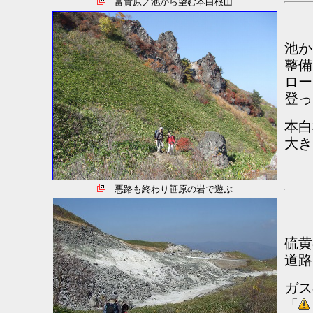
富貴原ノ池から望む本白根山
池か
整備
ロー
登っ
本白
大き
悪路も終わり笹原の岩で遊ぶ
硫黄
道路
ガス
「