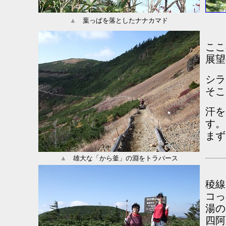
▲
葉っぱを落としたナナカマド
ここ
展望
シラ
そこ
汗を
す。
まず
▲
雄大な「から釜」の淵をトラバース
稜線
コっ
湯の
四阿