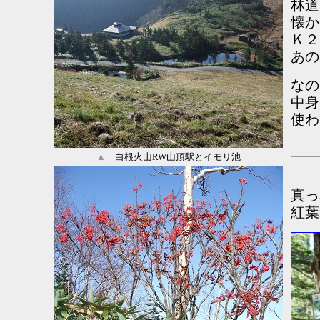
林道
懐か
Ｋ２
あの
なの
中身
使わ
▲
白根火山RW山頂駅とイモリ池
真っ
紅葉