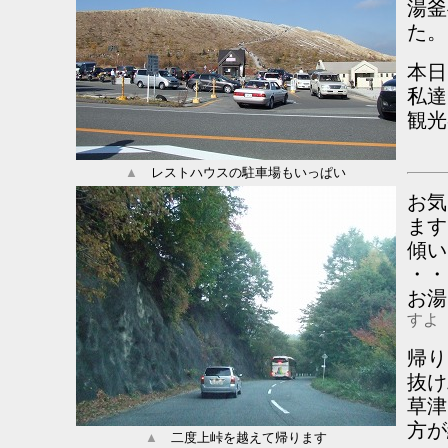
湯釜
た。
本日
私達
観光
▲
レストハウスの駐車場もいっぱい
お気
ます
傾い
・・
お湯
すよ
帰り
抜け
草津
方が
▲
二度上峠を越えて帰ります