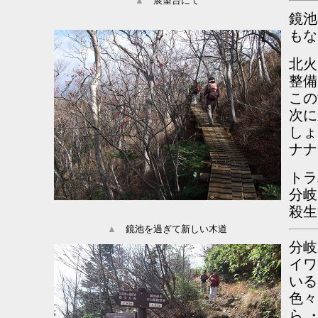
▲
展望台にて
鏡池
もな
北火
整備
この
次に
しょ
ナナ
トラ
分岐
殺生
▲
鏡池を過ぎて新しい木道
分岐
イワ
いる
色々
ら 