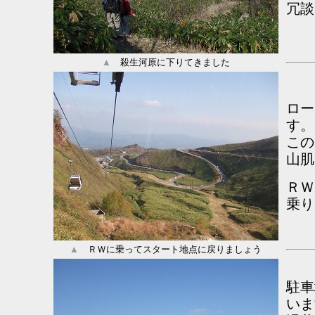
冗談
▲
殺生河原に下りてきました
ロー
す。
この
山肌
ＲＷ
乗
▲
ＲＷに乗ってスタート地点に戻りましょう
駐車
いま