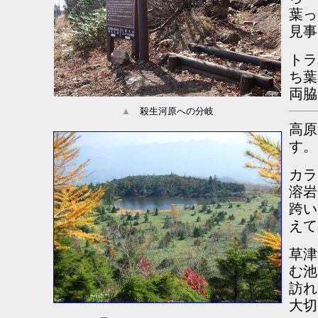
葉っ
見事
トラ
ち葉
両脇
▲
殺生河原への分岐
高原
す。
カラ
溶岩
跨い
えて
草津
む池
訪れ
大切