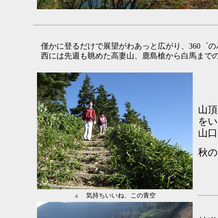
僅かに登るだけで展望がわあっと広がり、360゜の
西には先週も眺めた高妻山、鹿島槍から白馬までの
山頂
をい
山口
秋の
▲
気持ちいいね、この青空