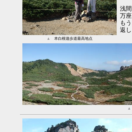
浅間
万座
もう
返し
▲
本白根遊歩道最高地点
▲