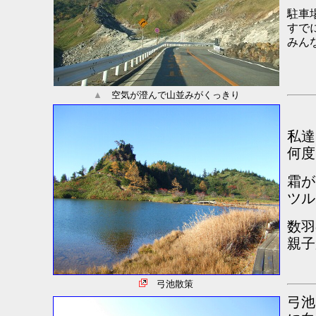
駐車
すで
みん
▲
空気が澄んで山並みがくっきり
私達
何度
霜が
ツル
数羽
親子
弓池散策
弓池