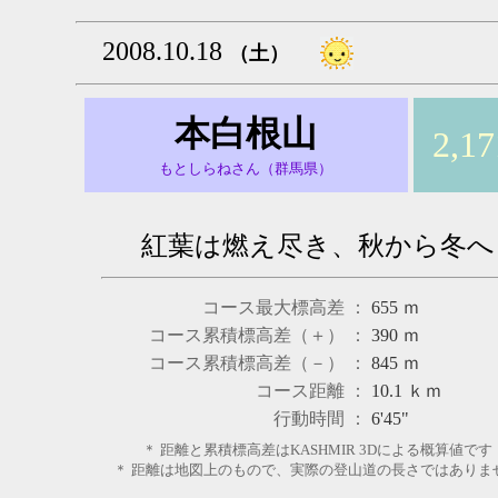
2008.10.18
（土）
本白根山
2,1
もとしらねさん（群馬県）
紅葉は燃え尽き、秋から冬へ
コース最大標高差 ：
655
ｍ
コース累積標高差（＋） ：
390
ｍ
コース累積標高差（－） ：
845
ｍ
コース距離 ：
10.1
ｋｍ
行動時間 ：
6'45"
＊ 距離と累積標高差はKASHMIR 3Dによる概算値です
＊ 距離は地図上のもので、実際の登山道の長さではありま