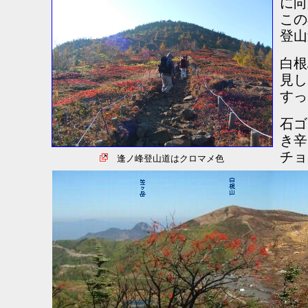
に向
この
登山
白根
見し
すっ
石ゴ
き辛
チョ
逢ノ峰登山道はクロマメ色