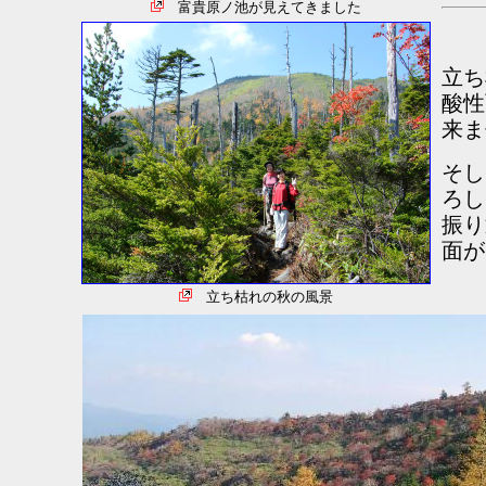
富貴原ノ池が見えてきました
立ち
酸性
来ま
そし
ろし
振り
面が
立ち枯れの秋の風景