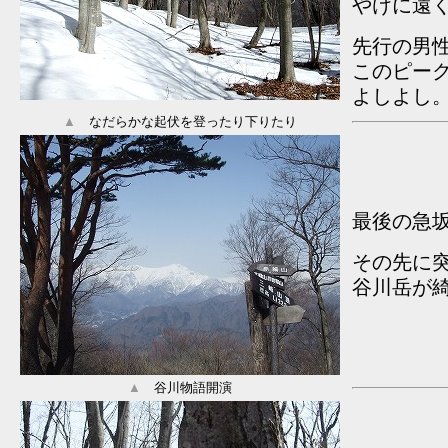
やけに遠
先行の男
このピー
よしよし
▲
なだらかな起伏を登ったり下りたり
最後の急
その先に
谷川岳が
▲
谷川物語開演