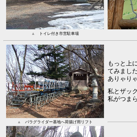
▲
トイレ付き市営駐車場
もっと上
てみまし
ありゃり
私とザッ
私がつまら
▲
パラグライダー基地へ荷揚げ用リフト