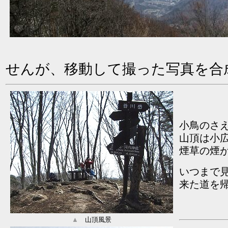
せんが、移動して撮った写真を合
小鳥のさ
山頂は小
煙草の煙
いつまで
来た道を
▲
山頂風景