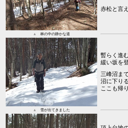
赤松と言え
▲
林の中の静かな道
暫らく進
緩い坂を
三峰沼まで
沼に下り
ここも帰
▲
雪が出てきました
頂上台地の