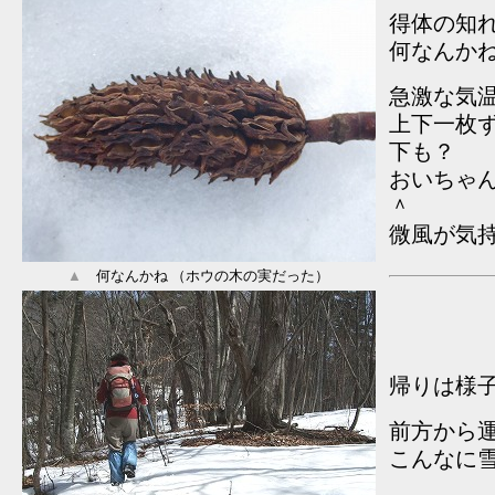
得体の知
何なんか
急激な気
上下一枚
下も？
おいちゃん
＾
微風が気
▲
何なんかね （ホウの木の実だった）
帰りは様
前方から
こんなに