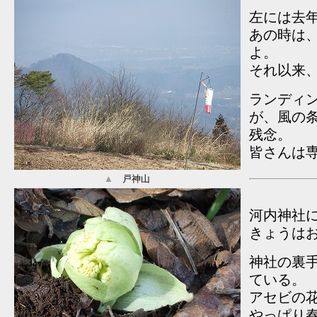
左には去
あの時は
よ。
それ以来
ランディ
が、風の
残念。
皆さんは
▲
戸神山
河内神社
きょうは
神社の裏
ている。
アセビの
やっぱり