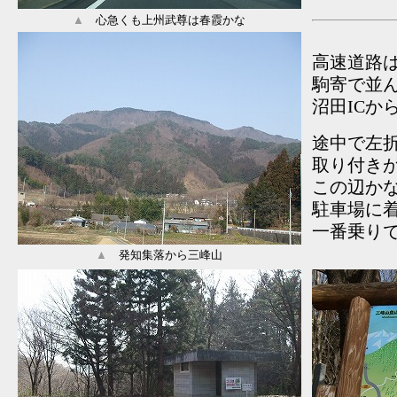
▲
心急くも上州武尊は春霞かな
高速道路
駒寄で並
沼田IC
途中で左
取り付き
この辺かな
駐車場に
一番乗り
▲
発知集落から三峰山