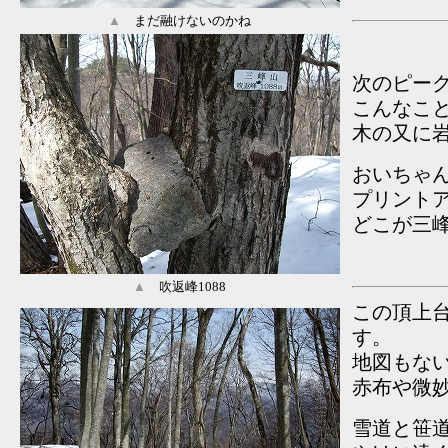
▲
まだ融けないのかね
次のピー
こんなこと
木の又に
おいちゃ
プリント
どこが三
▲
吹返峰1088
この頂上
す。
地図もな
赤布や微
雪道と笹