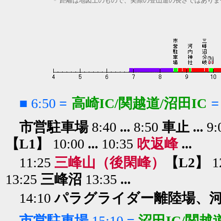
＊ 距離は地図上のもので、実際の登山道の長さではありま
■
6:50
=
高崎IC/関越道/沼田IC
=
市営駐車場
8:40
...
8:50
車止 ...
9:
【L1】
10:00
...
10:35
吹返峰
...
11:25
三峰山（後閑峰）
【L2】
1
13:25
三峰沼
13:35
...
14:10
パラグライダー
離陸場
、
市営駐車場
15:10
=
沼田IC/関越