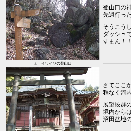
登山口の
先週行っ
そうこう
ダッシュ
すまん！
▲
イワイワの登山口
さてここ
程なく河
展望抜群
境内から
沼田盆地