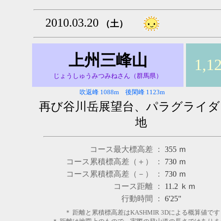
2010.03.20
（土）
上州三峰山
1,1
じょうしゅうみつみねさん（群馬県）
吹返峰 1088m 後閑峰 1123m
再び谷川岳展望台、パラグライダ
地
コース最大標高差 ：
355
ｍ
コース累積標高差（＋） ：
730
ｍ
コース累積標高差（－） ：
730
ｍ
コース距離 ：
11.2
ｋｍ
行動時間 ：
6'25"
＊ 距離と累積標高差はKASHMIR 3Dによる概算値です