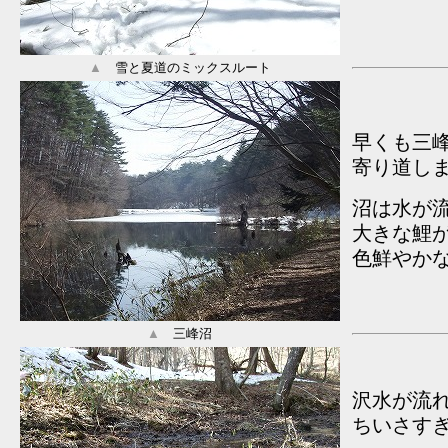
▲
雪と夏道のミックスルート
早くも三
寄り道し
沼は水が
大きな鯉
色鮮やか
▲
三峰沼
沢水が流
ちいさす