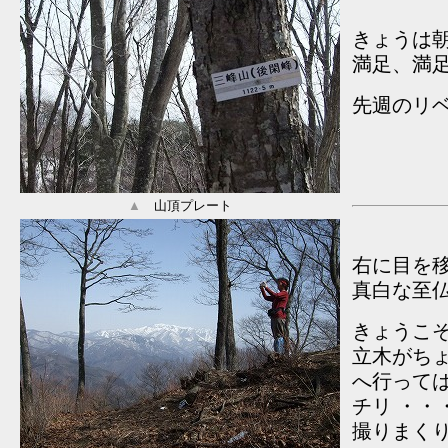
きょうは
満足、満
先週のリベ
▲
山頂プレート
右に目を
真白な至
きょうこ
立木がち
へ行って
チリ ・・
撮りまく