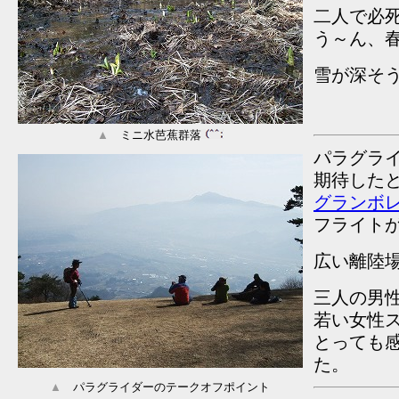
二人で必
う～ん、
雪が深そ
▲
ミニ水芭蕉群落
パラグライ
期待した
グランボ
フライト
広い離陸
三人の男
若い女性
とっても
た。
▲
パラグライダーのテークオフポイント