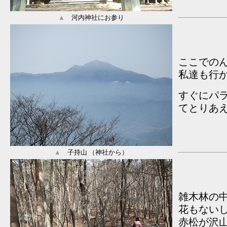
▲
河内神社にお参り
ここでの
私達も行
すぐにパ
てとりあ
▲
子持山 （神社から）
雑木林の
花もない
赤松が沢