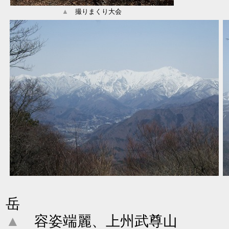
▲
撮りまくり大会
岳
▲
容姿端麗、上州武尊山