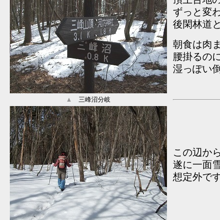
ずっと変
後閑林道
朝食は肉
腰掛るの
湿っぽい
▲
三峰沼分岐
この辺か
遂に一面
想定外で