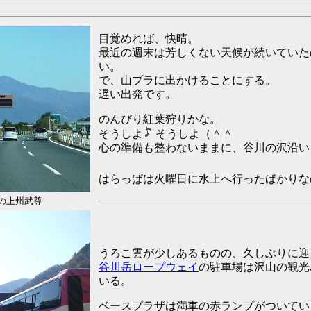
目覚めれば、快晴。
最近の週末は芳しくない天候が続いていた
い。
で、山ブラに出かけることにする。
遅い出発です。
のんびり紅葉狩りかな。
そうしよ
そうしよ（＾＾
心の準備も整わないままに、谷川の沢沿い
はらっぱは火曜日に水上へ行ったばかり
の上州武尊
うろこ雲が少しあるものの、久しぶりに迎
谷川岳ロープウェイ
の駐車場は沢山の観光
いる。
ベースプラザは満車の赤ランプがついてい