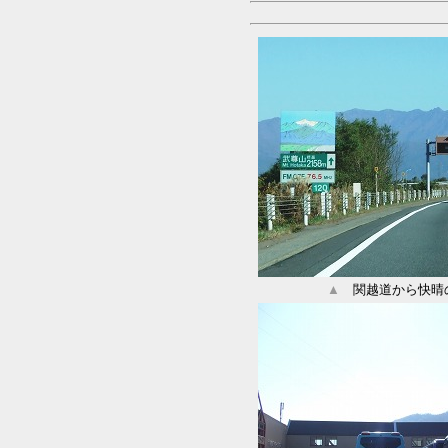
▲
関越道から快晴