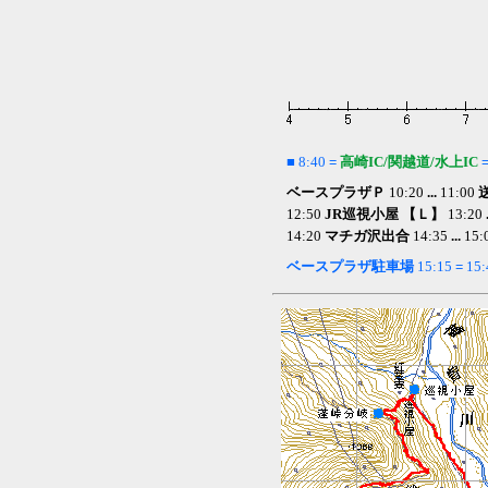
■
8:40
=
高崎IC/関越道/水上IC
ベースプラザＰ
10:20
...
11:00
12:50
JR巡視小屋 【Ｌ】
13:20
.
14:20
マチガ沢出合
14:35
...
15:
ベースプラザ
駐車場
15:15
=
15: