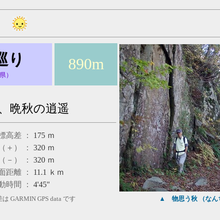
巡り
890m
県）
、晩秋の逍遥
標高差 ：
175
ｍ
（＋） ：
320
ｍ
（－） ：
320
ｍ
面距離 ：
11.1
ｋｍ
動時間 ：
4'45"
GARMIN GPS data です
▲
物思う秋 （な