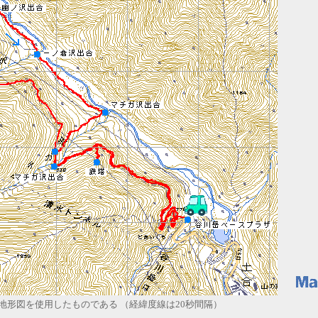
形図を使用したものである （経緯度線は20秒間隔）