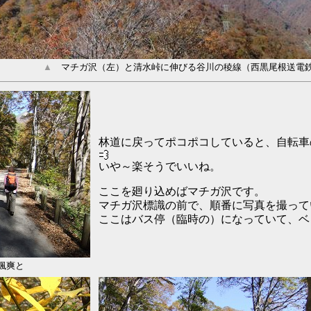
▲
マチガ沢（左）と清水峠に伸びる谷川の稜線（西黒尾根送電
林道に戻ってポコポコしていると、自転車
いや～楽そうでいいね。
ここを廻り込めばマチガ沢です。
マチガ沢標識の前で、順番に写真を撮って
ここはバス停（臨時の）になっていて、ベ
颯爽と