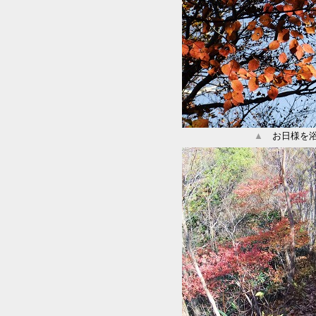
▲
お日様を浴