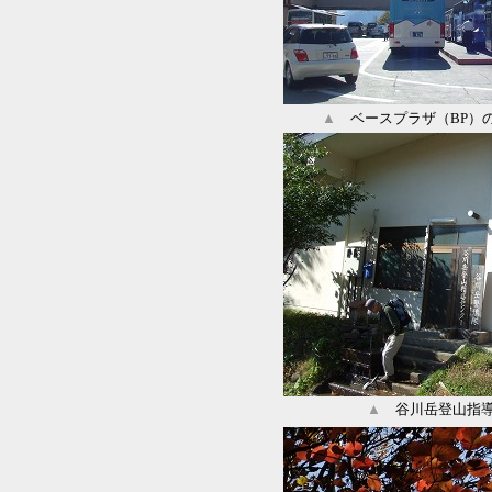
▲
ベースプラザ（BP）
▲
谷川岳登山指