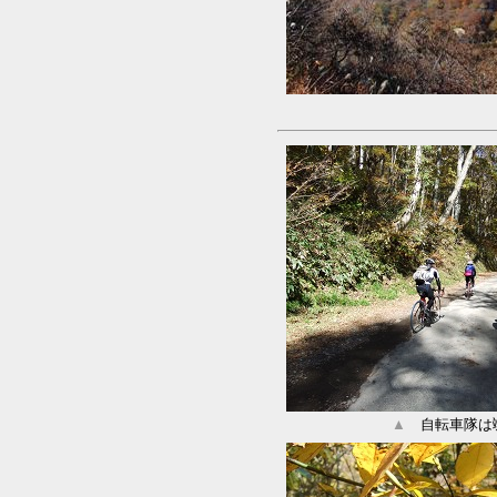
▲
自転車隊は