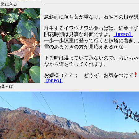
業道に入る
急斜面に落ち葉が重なり、石や木の根が隠
群生するイワウチワの葉っぱは、紅葉せず
開花時期は見事な斜面ですよ。
【REPO】
一歩一歩慎重に登って行くと鉄塔に着き、
雪のあるときの方が見応えあるかな。
下る時は湿っていて危ないので、おいちゃ
ながら道を作ってくれます。
お嬢様（＾＾； どうぞ、お気をつけて
【REPO】
の葉っぱ