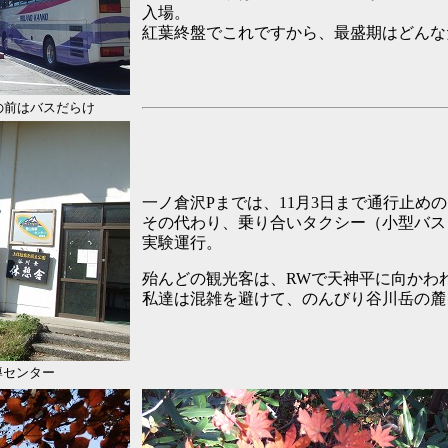
入場。
紅葉終盤でこれですから、最盛期はどんな
の前はバスだらけ
一ノ倉沢Pまでは、11月3日まで通行止め
その代わり、乗り合いタクシー（小型バス
実験運行。
殆んどの観光客は、RWで天神平に向かわ
私達は混雑を避けて、のんびり谷川岳の麓
導センター