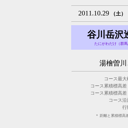
2011.10.29
（土）
谷川岳沢
たにがわだけ（群馬
湯檜曽川
コース最大
コース累積標高差
コース累積標高差
コース沿
行
＊ 距離と累積標高差は 