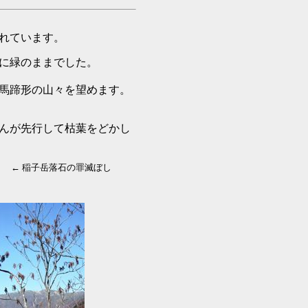
れています。
に緑のままでした。
馬蹄形の山々を望めます。
んが先行して枯葉をどかし
← 稲子岳落石の罪滅ぼし