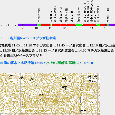
=
10:05
谷川岳RWベースプラザ駐車場
送電鉄塔
11:05
...
11:20
マチガ沢出合 ...
11:45
一ノ倉沢出合 ...
12:10
幽ノ沢出合 .
..
13:30
幽ノ沢新道出合 ...
13:45
一ノ倉沢新道出合 ...
14:00
マチガ沢新道出合 ..
05
谷川岳RW
ベースプラザＰ
40
道の駅水上水紀行館
15:55
=
水上IC/関越道/高崎IC
=
16:50
■