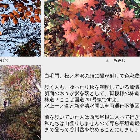
びて
▲
もみじ
白毛門、松ノ木沢の頭に陽が射して色彩豊
歩く人も、ゆったり秋を満喫している風情
斜面の木々が影を落として、斑模様の林道
林道？ここは国道291号線ですよ。
水上一ノ倉と新潟清水間は車両通行不能区
前を歩いていた人は西黒尾根に入って行き
私たちは山登りしませんので専ら平坦道選
まで登って谷川岳を眺めることにしましょ