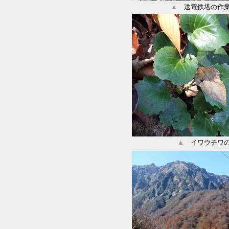
▲
送電鉄塔の作
▲
イワウチワ