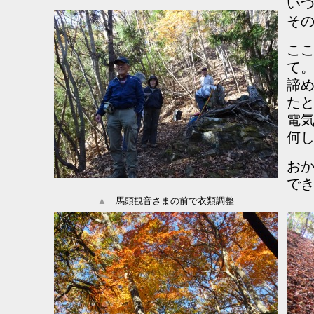
い
そ
こ
て
諦
た
電
何
お
で
▲
馬頭観音さまの前で衣類調整