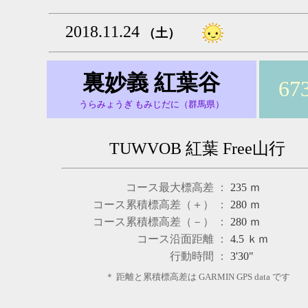
2018.11.24
（土）
裏妙義 紅葉谷
67
うらみょうぎ もみじだに（群馬県）
TUWVOB 紅葉 Free山行
コース最大標高差 ：
235
ｍ
コース累積標高差（＋） ：
280
ｍ
コース累積標高差（－） ：
280
ｍ
コース沿面距離 ：
4.5
ｋｍ
行動時間 ：
3'30"
＊ 距離と累積標高差は GARMIN GPS data です