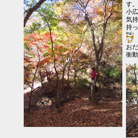
す
小
気
持
おだ
衝動