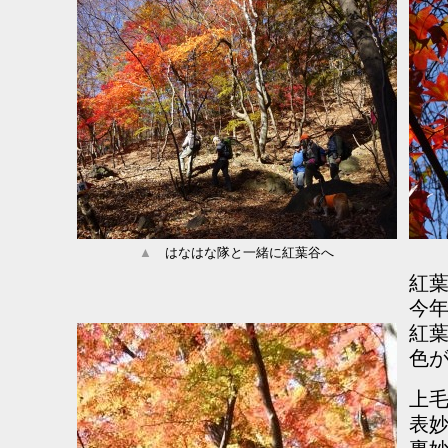
▲
はなはな隊と一緒に紅葉谷へ
紅
今
紅
色
上毛
表