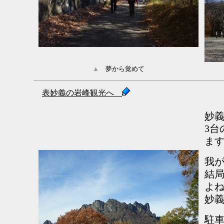
▲
夢から覚めて
表妙義の岩峰観光へ
妙義
3
ま
我
結
よ
妙
駐