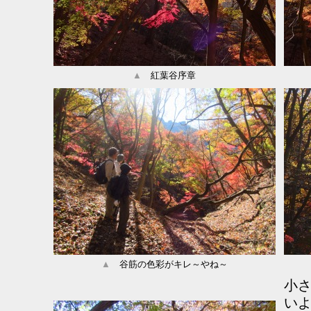
▲
紅葉谷序章
▲
谷筋の色彩がキレ～やね～
小
い