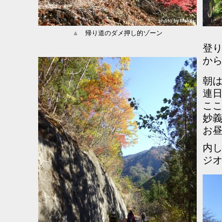
▲
帰り道のダメ押し的ゾーン
登り
か
朝
連
こ
妙
お
内
ジオ