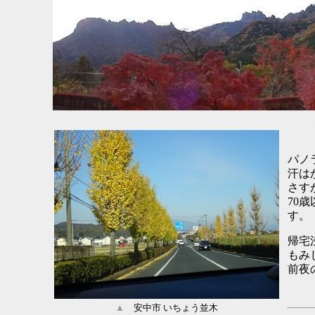
パノ
汗は
さす
70
す。
帰宅
もみ
前夜
▲
安中市 いちょう並木