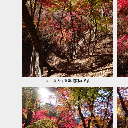
▲
眼の保養劇場開幕です