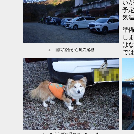
いが
予
気温
準
し
は
▲
国民宿舎から風穴尾根
で