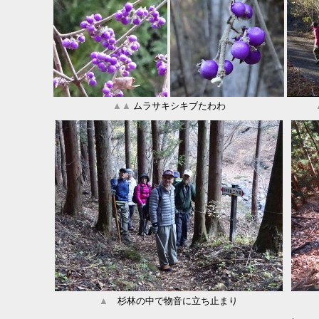
▲
▲
ムラサキシキブたわわ
▲
杉林の中で物音に立ち止まり