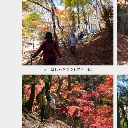
▲
はしゃぎつつも黙々下山