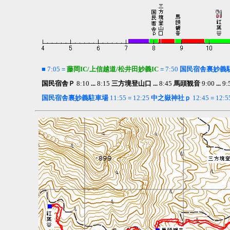
■
7:05
=
藤岡IC/上信越道/松井田妙義IC
=
7:50
国民宿舎裏妙義
国民宿舎Ｐ
8:10
...
8:15
三方境登山口 ...
8:45
馬頭観音
9:00
...
9:
国民宿舎裏妙義駐車場
11:55
=
12:25
中之嶽神社ｐ
12:45
=
12:5