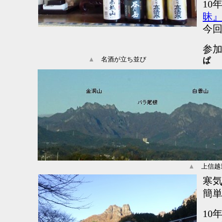
10
昧
今回
参加
▲
名酒が立ち並び
ぱ
▲
上信越道
寒
簡
10