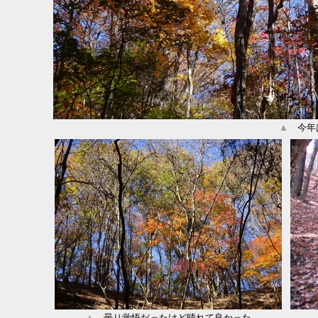
▲
今年は
▲
曇り覚悟だったけど晴れて良かった