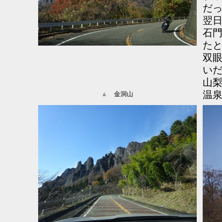
だ
翌
石
た
双
い
山
温
▲
金洞山