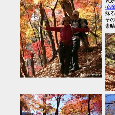
裏
稜
蘇
そ
素