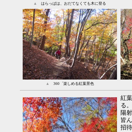
▲
はらっぱは、おだてなくても木に登る
▲
360゜楽しめる紅葉景色
紅
る
陽
皆
招