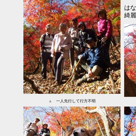
は
綺
▲
一人先行して行方不明