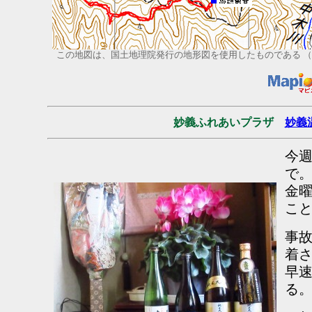
この地図は、国土地理院発行の地形図を使用したものである （
妙義ふれあいプラザ
妙義
今
で
金
こ
事
着
早
る