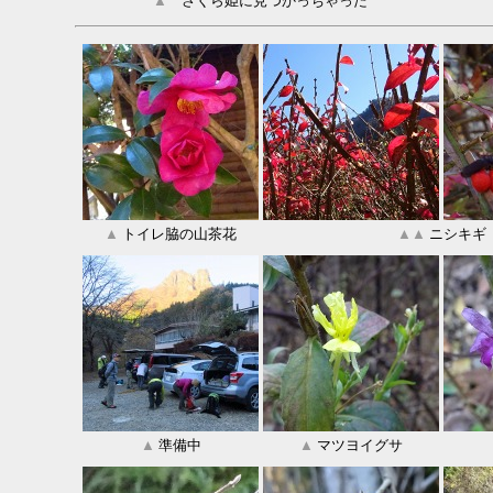
▲
さくら姫に見つかっちゃった
▲
トイレ脇の山茶花
▲
▲
ニシキギ
▲
準備中
▲
マツヨイグサ