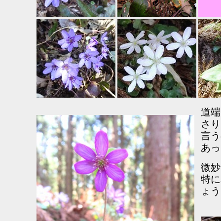
道端
さり
言う
あっ
微妙
特に
ょう