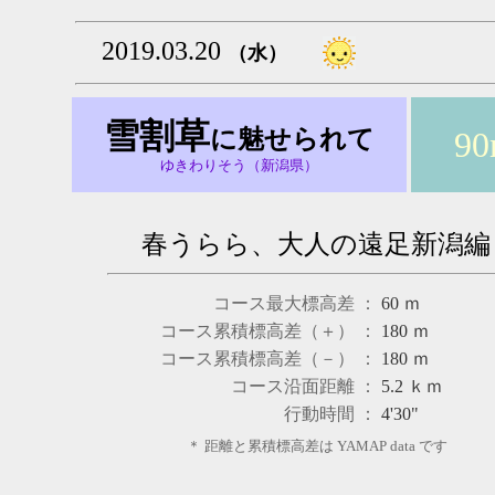
2019.03.20
（水）
雪割草
に魅せられて
9
ゆきわりそう（新潟県）
春うらら、大人の遠足新潟編
コース最大標高差 ：
60
ｍ
コース累積標高差（＋） ：
180
ｍ
コース累積標高差（－） ：
180
ｍ
コース沿面距離 ：
5.2
ｋｍ
行動時間 ：
4'30"
＊ 距離と累積標高差は YAMAP data です