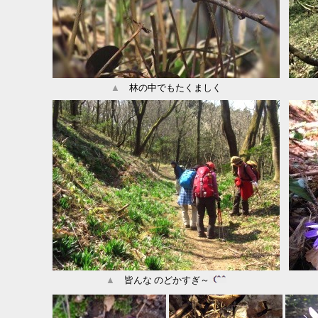
▲
林の中でもたくましく
▲
皆んな のどかすぎ～