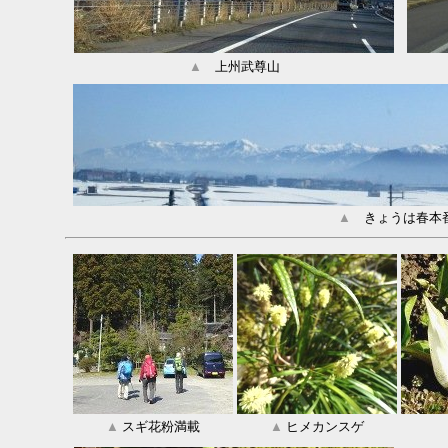
▲
上州武尊山
▲
きょうは春本番
▲
スギ花粉満載
▲
ヒメカンスゲ