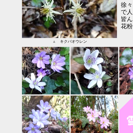
徐々
で人
皆ん
花粉
▲
キクバオウレン