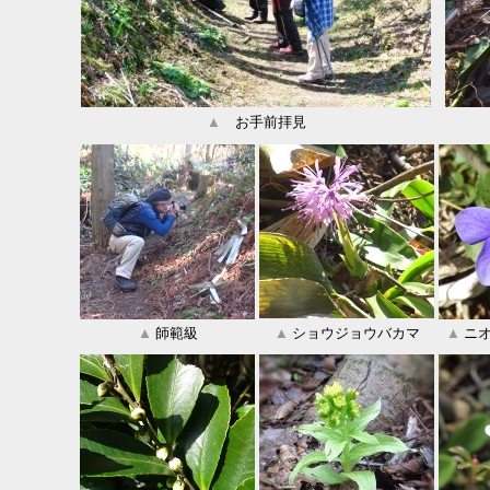
▲
お手前拝見
▲
師範級
▲
ショウジョウバカマ
▲
ニオ