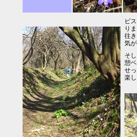
ピス
りま
往き
気が
そし
憩ベ
せっ
楽し