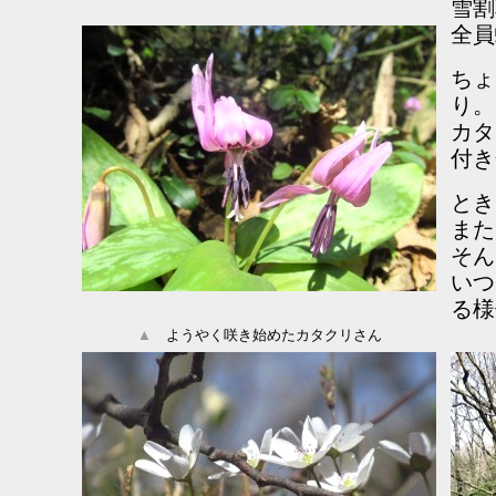
雪割
全員
ちょ
り。
カタ
付き
とき
また
そん
いつ
る様
▲
ようやく咲き始めたカタクリさん