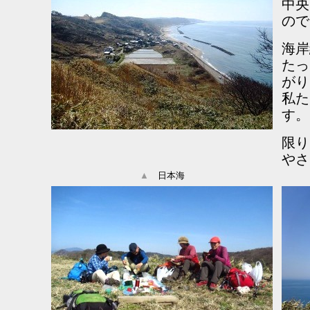
中央
ので
海岸
たっ
がり
私た
す。
限り
やさ
▲
日本海