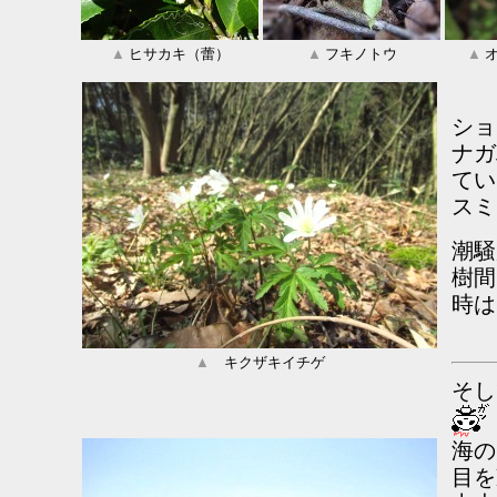
▲
ヒサカキ（蕾）
▲
フキノトウ
▲
オ
ショ
ナガ
てい
スミ
潮騒
樹間
時は
▲
キクザキイチゲ
そし
海の
目を