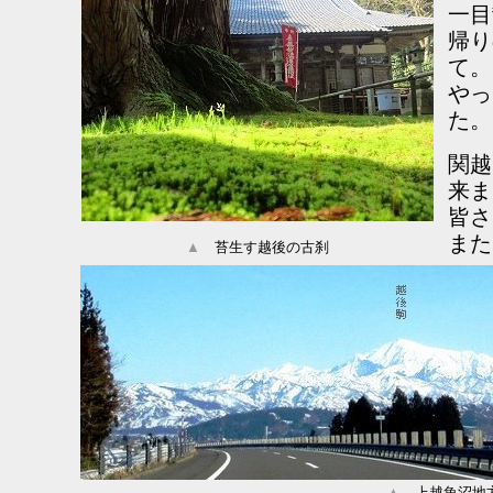
一
帰り
て。
やっ
た。
関越
来ま
皆さ
また
▲
苔生す越後の古刹
▲
上越魚沼地方