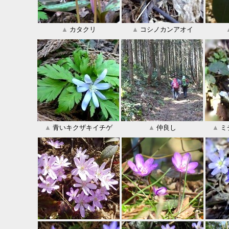
▲
カタクリ
▲
コシノカンアオイ
▲
青いキクザキイチゲ
▲
仲良し
▲
ミ