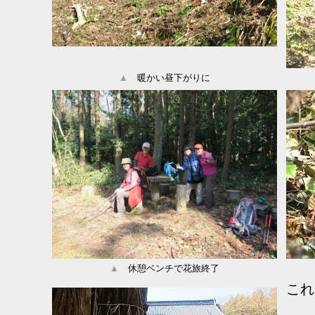
▲
暖かい昼下がりに
▲
休憩ベンチで花旅終了
これ