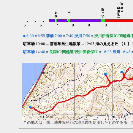
■
6:30
=
6:55
前橋
7:00
=
7:40
渋川
7:50
=
渋川伊香保IC/関越道/
駐車場
10:00
...
雪割草自生地散策 ...
12:05
海の見える丘
【Ｌ】
駐車場
14:40
=
長岡IC/関越道/渋川伊香保IC
=
16:35
渋川
16:45
この地図は、国土地理院発行の地形図を使用したものである （