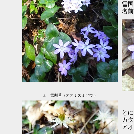
雪国
名前
▲
雪割草（オオミスミソウ ）
とに
カタ
アオ