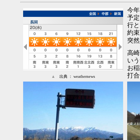
今年
予定
行と
約束
突然
高崎
いう
お稲
打合
▲
出典 ： weathernews