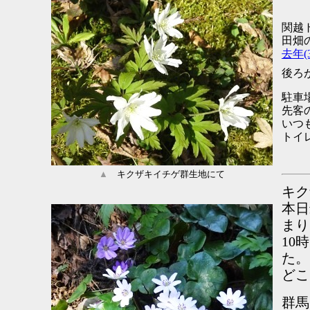
関越
田畑
去年(3
後ろ
駐車
先客
いつ
トイ
▲
キクザキイチゲ群生地にて
キク
本日
まり
10
た。
どこ
群馬