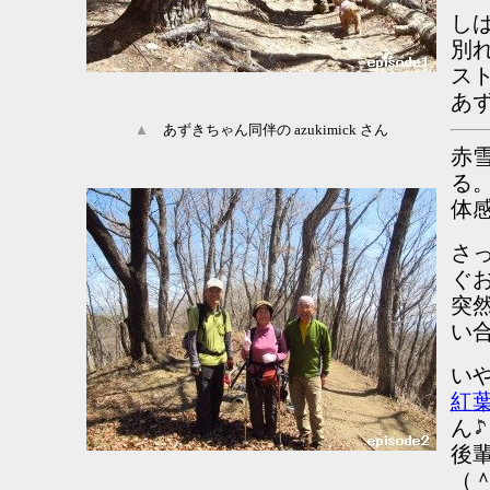
し
別
ス
あ
▲
あずきちゃん同伴の azukimick さん
赤
る
体
さ
ぐ
突
い
い
紅
ん
後
（