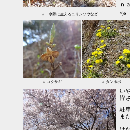
ｎ
^)o
▲
水際に生えるニリンソウなど
▲
コクサギ
▲
タンポポ
い
皆
駐車
ま
は