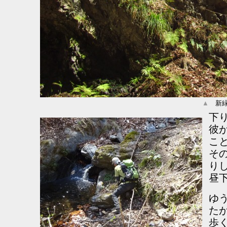
▲
新緑
下り
彼
こ
そ
り
昼
ゆ
た
歩く