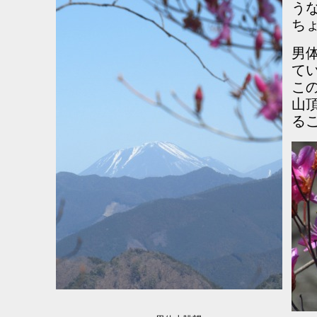
う
ち
男
て
こ
山
る