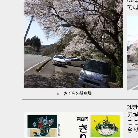
で
▲
さくらの駐車場
2
赤
こ
き