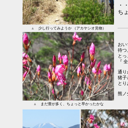
・
ち
▲
少し行ってみようか （アカヤシオ見物）
おい
待つ
とっ
『 
通り
猪子
とり
熊ノ
▲
まだ蕾が多く、ちょっと早かったかな