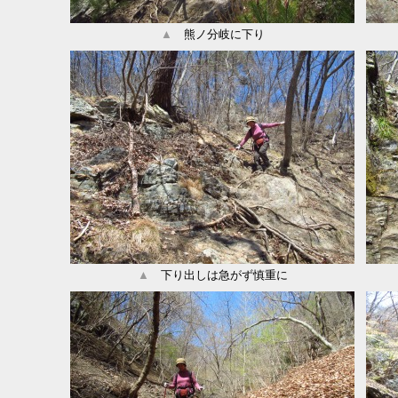
▲
熊ノ分岐に下り
▲
下り出しは急がず慎重に