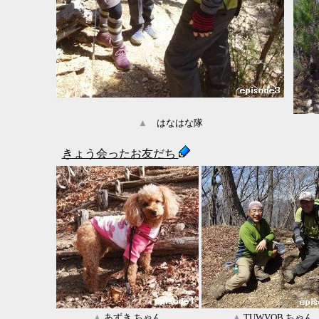
▲
はなはな隊
きょう会ったお友だち
▲
あずき ちゃん
▲
TUWVOB ちゃん