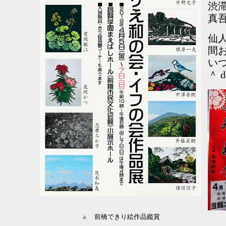
渋
真
仙
間
い
＾ d
▲
前橋できり絵作品鑑賞