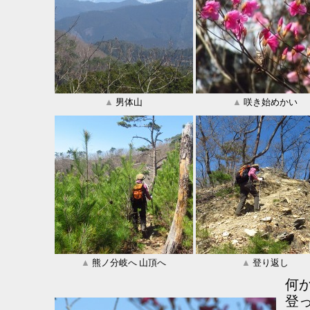
▲
男体山
▲
咲き始めかい
▲
熊ノ分岐へ 山頂へ
▲
登り返し
何
登