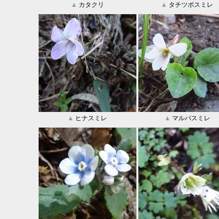
▲
カタクリ
▲
タチツボスミレ
▲
ヒナスミレ
▲
マルバスミレ