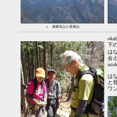
▲
袈裟丸山と皇海山
ok
下
は
会
az
は
と
ワ