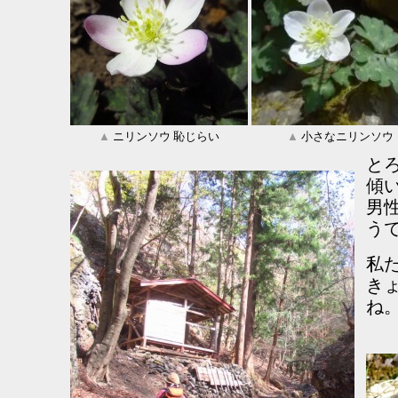
▲
ニリンソウ 恥じらい
▲
小さなニリンソウ
と
傾
男性
う
私
き
ね