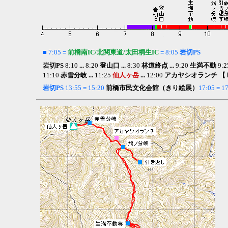
■
7:05
=
前橋南IC/北関東道/太田桐生IC
=
8:05
岩切PS
岩切PS
8:10
...
8:20
登山口 ...
8:30
林道終点 ...
9:20
生満不動
9:2
11:10
赤雪分岐
...
11:25
仙人ヶ岳
...
12:00
アカヤシオランチ
【
岩切PS
13:55
=
15:20
前橋市民文化会館（きり絵展）
17:05
=
17