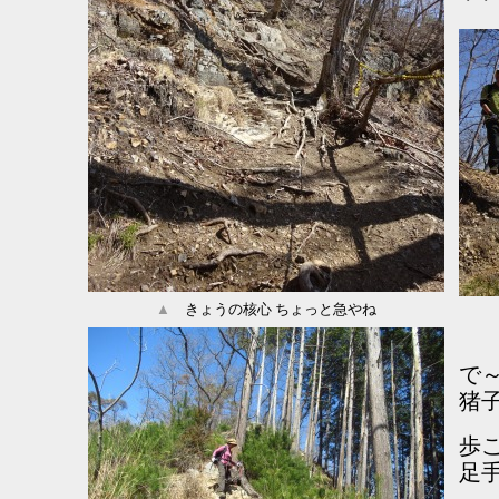
▲
きょうの核心 ちょっと急やね
で
猪
歩
足