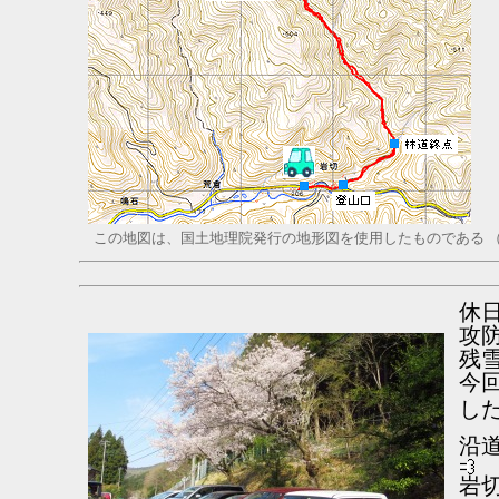
この地図は、国土地理院発行の地形図を使用したものである （
休
攻防
残雪
今
し
沿
岩