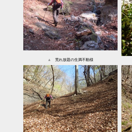
▲
荒れ放題の生満不動様