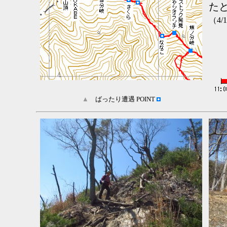
たと
（4
▲
ばったり遭遇 POINT