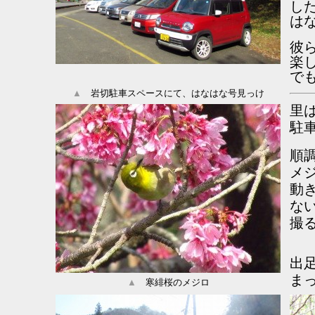
し
は
彼
楽
で
▲
岩切駐車スペースにて、はなはな号見っけ
里
駐
順
メ
動
な
撮
出
ま
▲
寒緋桜のメジロ