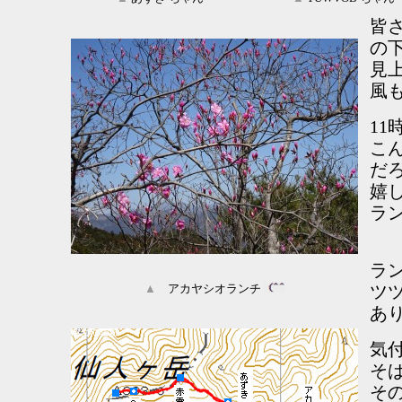
皆
の
見
風
11
こ
だ
嬉
ラ
ラ
▲
アカヤシオランチ
ツ
あ
気
そ
そ