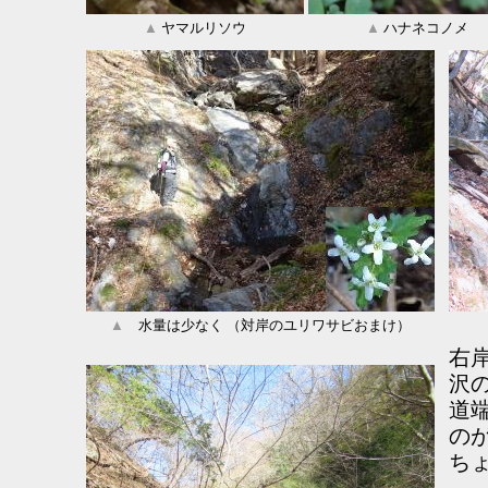
▲
ヤマルリソウ
▲
ハナネコノメ
▲
水量は少なく （対岸のユリワサビおまけ）
右
沢
道
の
ち