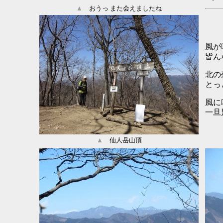
▲
おうっ また会えましたね
風が
皆ん
北の
とっ
風に
一旦
▲
仙人岳山頂