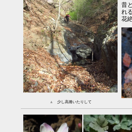
昔
れ
花
▲
少し高捲いたりして