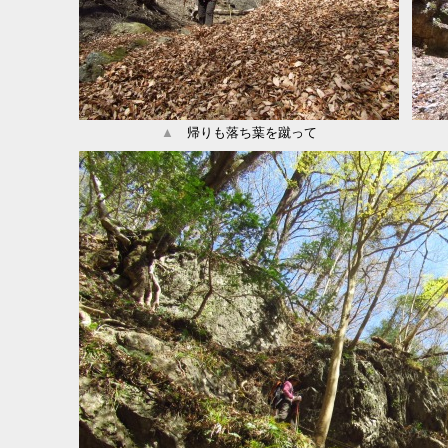
▲
帰りも落ち葉を蹴って