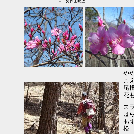
▲
男体山眺望
や
こ
尾
花
ス
は
あず
松