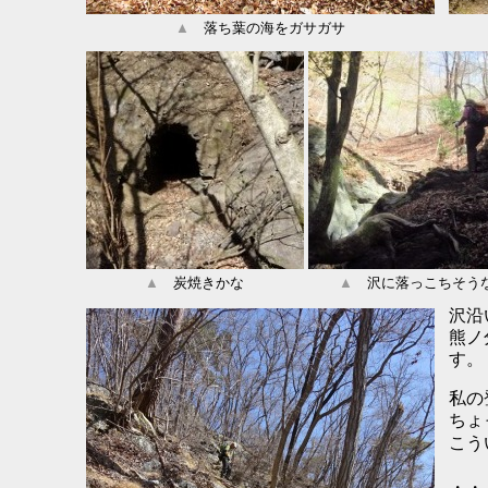
▲
落ち葉の海をガサガサ
▲
炭焼きかな
▲
沢に落っこちそう
沢沿
熊ノ
す。
私の
ちょ
こう
・・