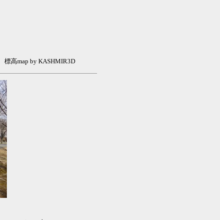
標高map by KASHMIR3D