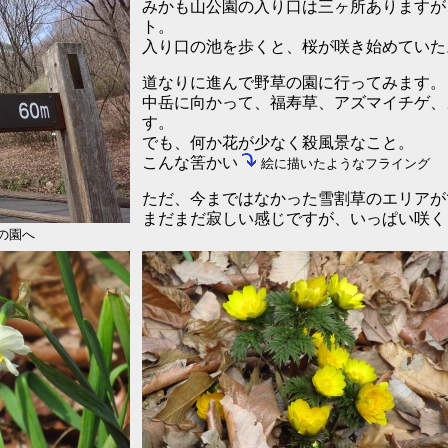
みかも山公園の入り口は三ヶ所ありますが
ト。
入り口の池を歩くと、桜が咲き始めていた
道なりに進んで野草の園に行ってみます。
中岳に向かって、福寿草、アズマイチゲ、
す。
でも、何か花が少なく殺風景なこと。
こんな筈かい
絵に描いたようなフライング
ただ、今まではなかった雪割草のエリアが
まだまだ寂しい感じですが、いっぱい咲く
の園へ