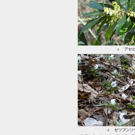
▲
アセ
▲
セツブンソ