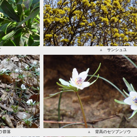
ビ
▲
サンシュユ
ウ群落
▲
背高のセツブンソウ