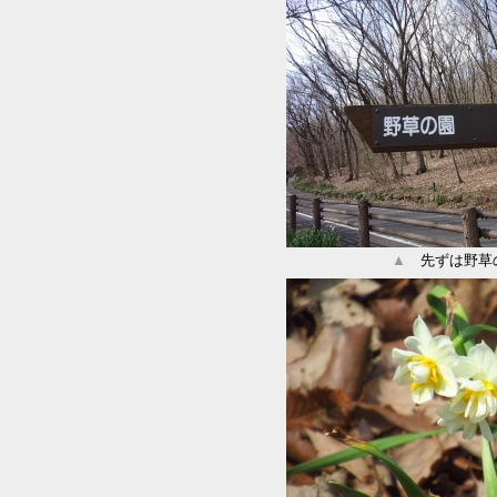
▲
先ずは野草