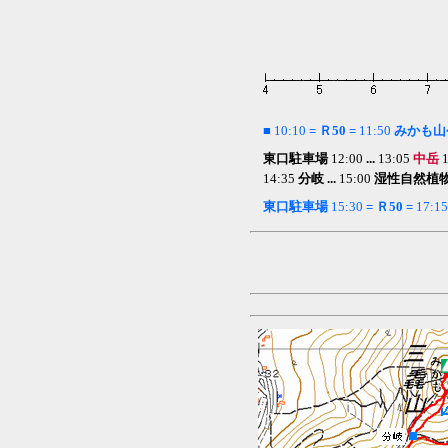
■
10:10
= Ｒ50 =
11:50
みかも山
東口
駐車場
12:00
...
13:05
中岳
14:35
分岐 ...
15:00
湿性自然植
東口
駐車場
15:30
= Ｒ50 =
17:15