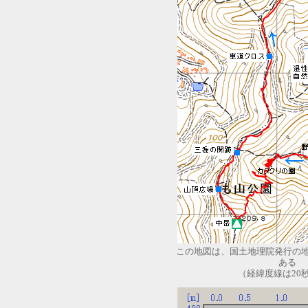
この地図は、国土地理院発行の
ある
（経緯度線は20