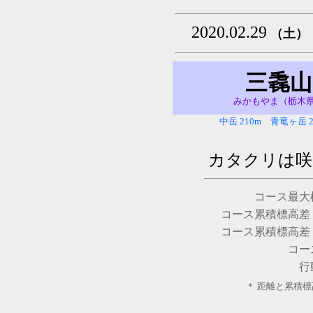
2020.02.29
（土）
三毳山
みかもやま（栃木
中岳 210m 青竜ヶ岳 22
カタクリは
コース最大
コース累積標高差
コース累積標高差
コー
行
＊ 距離と累積標高