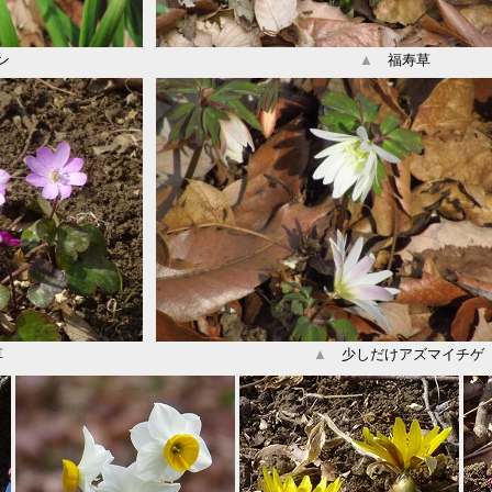
ン
▲
福寿草
草
▲
少しだけアズマイチゲ