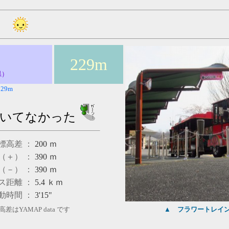
229m
県）
9m
咲いてなかった
標高差 ：
200
ｍ
（＋） ：
390
ｍ
（－） ：
390
ｍ
ス距離 ：
5.4
ｋｍ
動時間 ：
3'15"
差はYAMAP data です
▲
フラワートレイ