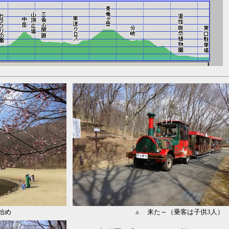
始め
▲
来た～（乗客は子供3人）