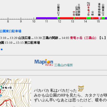
公園東口
駐車場
13:10
...
13:20
山頂広場 ...
13:30
三毳の関跡 ...
14:05
青竜ヶ岳（三毳山）
【Ｌ
物園
15:10
...
15:15
東口
駐車場
■
三毳山の場所
バカバカ 私はバカだった
みかも山公園のHPを見たら、カタクリが
ずいぶん早いなあとは思ったけど、暖冬の