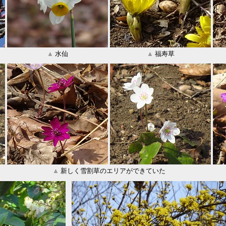
▲
水仙
▲
福寿草
▲
新しく雪割草のエリアができていた