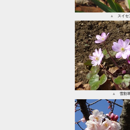
▲
スイセ
▲
雪割