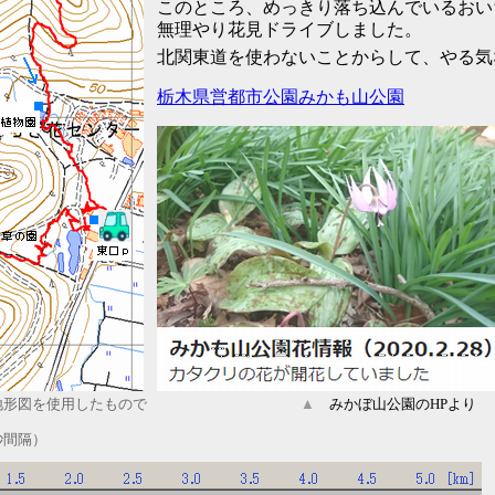
このところ、めっきり落ち込んでいるおい
無理やり花見ドライブしました。
北関東道を使わないことからして、やる
栃木県営都市公園みかも山公園
地形図を使用したもので
▲
みかぼ山公園のHPより
秒間隔）