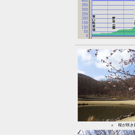
▲
桜が咲き