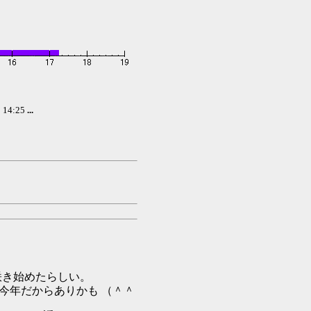
】
14:25
...
咲き始めたらしい。
今年だからありかも （＾＾