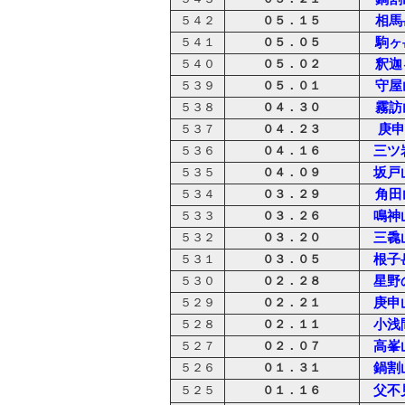
０５．１５
相馬
５４２
０５．０５
駒ヶ
５４１
０５．０２
釈迦
５４０
０５．０１
守屋
５３９
０４．３０
霧訪
５３８
０４．２３
庚申
５３７
０４．１６
三ツ
５３６
０４．０９
坂戸
５３５
０３．２９
角田
５３４
０３．２６
鳴神
５３３
０３．２０
三毳
５３２
０３．０５
根子
５３１
０２．２８
星野
５３０
０２．２１
庚申
５２９
０２．１１
小浅
５２８
０２．０７
高峯
５２７
０１．３１
鍋割
５２６
父不
０１．１６
５２５