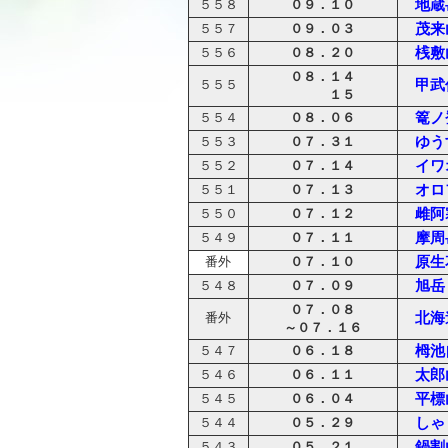
０９．１０
地蔵
５５８
０９．０３
茂来
５５７
０８．２０
桟敷
５５６
０８．１４
甲武
５５５
１５
０８．０６
篭ノ
５５４
０７．３１
ゆう
５５３
０７．１４
イワ
５５２
０７．１３
オロ
５５１
０７．１２
雌阿
５５０
０７．１１
摩周
５４９
０７．１０
原生
番外
０７．０９
旭岳
５４８
０７．０８
北海
番外
～０７．１６
０６．１８
栂池
５４７
０６．１１
太郎
５４６
０６．０４
平標
５４５
０５．２９
しゃ
５４４
０５．２１
鍋割
５４３